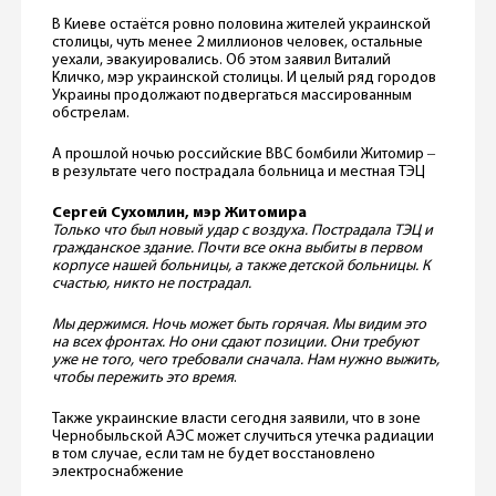
В Киеве остаётся ровно половина жителей украинской
столицы, чуть менее 2 миллионов человек, остальные
уехали, эвакуировались. Об этом заявил Виталий
Кличко, мэр украинской столицы. И целый ряд городов
Украины продолжают подвергаться массированным
обстрелам.
А прошлой ночью российские ВВС бомбили Житомир ‒
в результате чего пострадала больница и местная ТЭЦ
Сергей Сухомлин, мэр Житомира
Только что был новый удар с воздуха. Пострадала ТЭЦ и
гражданское здание. Почти все окна выбиты в первом
корпусе нашей больницы, а также детской больницы. К
счастью, никто не пострадал.
Мы держимся. Ночь может быть горячая. Мы видим это
на всех фронтах. Но они сдают позиции. Они требуют
уже не того, чего требовали сначала. Нам нужно выжить,
чтобы пережить это время
.
Также украинские власти сегодня заявили, что в зоне
Чернобыльской АЭС может случиться утечка радиации
в том случае, если там не будет восстановлено
электроснабжение