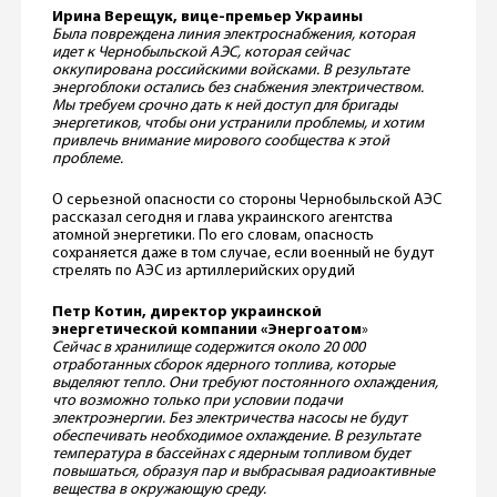
Ирина Верещук, вице-премьер Украины
Была повреждена линия электроснабжения, которая
идет к Чернобыльской АЭС, которая сейчас
оккупирована российскими войсками. В результате
энергоблоки остались без снабжения электричеством.
Мы требуем срочно дать к ней доступ для бригады
энергетиков, чтобы они устранили проблемы, и хотим
привлечь внимание мирового сообщества к этой
проблеме.
О серьезной опасности со стороны Чернобыльской АЭС
рассказал сегодня и глава украинского агентства
атомной энергетики. По его словам, опасность
сохраняется даже в том случае, если военный не будут
стрелять по АЭС из артиллерийских орудий
Петр Котин, директор украинской
энергетической компании «Энергоатом
»
Сейчас в хранилище содержится около 20 000
отработанных сборок ядерного топлива, которые
выделяют тепло. Они требуют постоянного охлаждения,
что возможно только при условии подачи
электроэнергии. Без электричества насосы не будут
обеспечивать необходимое охлаждение. В результате
температура в бассейнах с ядерным топливом будет
повышаться, образуя пар и выбрасывая радиоактивные
вещества в окружающую среду.