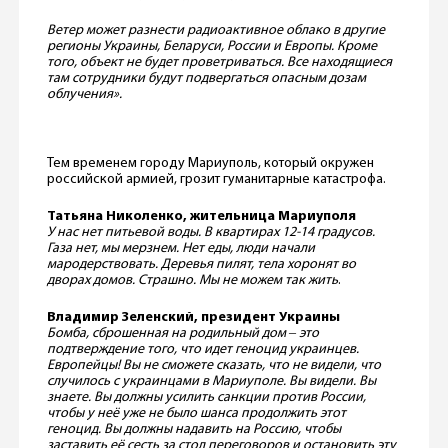
Ветер может разнести радиоактивное облако в другие
регионы Украины, Беларуси, России и Европы. Кроме
того, объект не будет проветриваться. Все находящиеся
там сотрудники будут подвергаться опасным дозам
облучения».
Тем временем городу Мариуполь, который окружен
российской армией, грозит гуманитарные катастрофа.
Татьяна Николенко, жительница Мариуполя
У нас нет питьевой воды. В квартирах 12-14 градусов.
Газа нет, мы мерзнем. Нет еды, люди начали
мародерствовать. Деревья пилят, тела хоронят во
дворах домов. Страшно. Мы не можем так жить
.
Владимир Зеленский, президент Украины
Бомба, сброшенная на родильный дом ‒ это
подтверждение того, что идет геноцид украинцев.
Европейцы! Вы не сможете сказать, что не видели, что
случилось с украинцами в Мариуполе. Вы видели. Вы
знаете. Вы должны усилить санкции против России,
чтобы у неё уже не было шанса продолжить этот
геноцид. Вы должны надавить на Россию, чтобы
заставить её сесть за стол переговоров и остановить эту