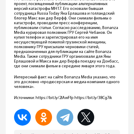
проект, посвященный публикации альтернативных
версий катастрофы MH17. Его основали бывшая
сотрудница Russia Today Яна Ерлашова и голландский
блогер Макс ван дер Верфф. Они снимали фильмы о
катастрофе, проводили пресс-конференции,
публиковали статьи. Согласно расследованию, Bonanza
Media курировал полковник ГРУ Сергей Чебанов. Он
купил телефон и зарегистрировал его на имя
несуществующей пожилой грузинской женщины,
полковнику ГРУ присылали черновики статей,
предназначенных для публикации на сайте Bonanza
Media. Также сотрудники ГРУ организовали для Яны
Ерлашовой и Макса ван дер Верфа поездку на Донбасс,
где они снимали фильм в середине января этого года.
Интересный факт: на сайте Bonanza Media указано, что
это дословно «продюсерская и медиа-компания одного
человека».
Источники: https://bit.ly/2IAwFfp https://bit.ly/38Cg7ik