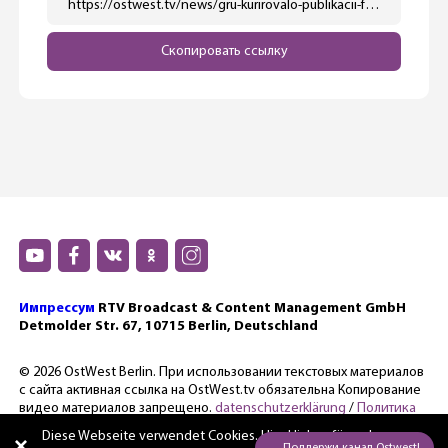
https://ostwest.tv/news/gru-kurirovalo-publikacii-fejkov-o-katastrofe-mh-17/
Скопировать ссылку
Импрессум
RTV Broadcast & Content Management GmbH
Detmolder Str. 67, 10715 Berlin, Deutschland
© 2026 OstWest Berlin. При использовании текстовых материалов
с сайта активная ссылка на OstWest.tv обязательна Копирование
видео материалов запрещено.
datenschutzerklärung
/
Политика
конфиденциальности.
Diese Webseite verwendet Cookies. Hier
klicken für mehr