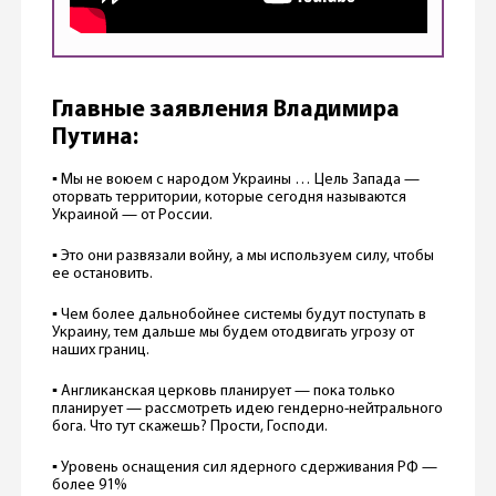
Главные заявления Владимира
Путина:
▪️ Мы не воюем с народом Украины … Цель Запада —
оторвать территории, которые сегодня называются
Украиной — от России.
▪️ Это они развязали войну, а мы используем силу, чтобы
ее остановить.
▪️ Чем более дальнобойнее системы будут поступать в
Украину, тем дальше мы будем отодвигать угрозу от
наших границ.
▪️ Англиканская церковь планирует — пока только
планирует — рассмотреть идею гендерно-нейтрального
бога. Что тут скажешь? Прости, Господи.
▪️ Уровень оснащения сил ядерного сдерживания РФ —
более 91%