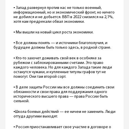
▪️ Запад развернул против нас не только военный,
информационный, но и экономический фронт, но ничего
не добился и не добьется. ВВП в 2022 снизился на 2,1%,
хотя нам предрекали обвал экономики.
▪️ Мы вышли на новый цикл роста экономики.
▪️ Все должны понять — и источники благополучия, и
будущее должны быть только здесь, в родной стране.
▪️ Кто-то захочет доживать свой век в особняке за
рубежом с заблокированными счетами. Это право
каждого человека. Но для каждого Запада такие люди
останутся чужаки, и купленные титулы графов тут не
помогут. Они там второй сорт.
▪️ В деле защиты России мы все должны соединить свои
обязанности и свои права для поддержания одного
исторического высшего права — права России быть
сильной.
▪️Школа боевых действий — ее ничем не заменить. Люди
оттуда другими выходят.
▪️ Россия приостанавливает свое участие в договоре о