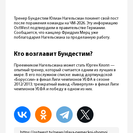
Тренер Бундестим Юлиан Нагельсман покинет свой пост
после поражения команды на ЧМ-2026. Эту информацию
OstWest подтвердили в правительстве Германии.
Сообщается, что канцлер Фридрих Мерц уже
поблагодарил Нагельсмана за проделанную работу.
Кто возглавит Бундестим?
Преемником Нагельсмана может стать Юрген Клопп —
опытный тренер, который считается одним из лучших в
мире. В его послужном списке: вывод дортмундской
«Боруссии» в финал Лиги чемпионов УЕФА в сезоне
2012/2013; трехкратный вывод «Ливерпуля» в финал Лиги
чемпионов УЕФА и победу в одном из них.
https://ostwest.tv/news/glava-nemeckoj-sbornoj-uhodit-v-otstavku/