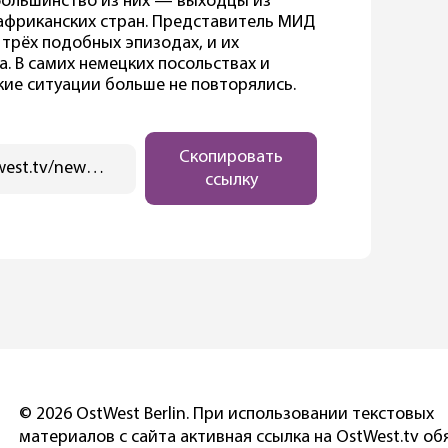
 Большинство из них — выходцы из
 африканских стран. Представитель МИД
 трёх подобных эпизодах, и их
. В самих немецких посольствах и
кие ситуации больше не повторялись.
Скопировать
https://ostwest.tv/news/germaniya-vydala-tysyachi-viz-po-falshivym-dokumentam/
ссылку
© 2026 OstWest Berlin. При использовании текстовых
материалов с сайта активная ссылка на OstWest.tv об