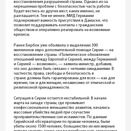
восстановления разрушенной страны. Однако из-за
нерешенных проблем с безопасностью часть работы
будет вестись из других мест, каких именно, не
разглашается. Тем не менее, МИД Германии
подчеркивает важность присутствия в Дамаске, что
позволит поддерживать контакты с гражданским
обществом и оперативно реагировать на возможные
кризисы.
Ранее Бербок уже объявила о выделении 300
миллионов евро дополнительной помощи Сирии — на
восстановление страны. «Политическое обновление
отношений между Европой и Сирией, между Германией
и Сирией — возможно», — заявила министр, добавив,
что оно должно быть связано с четкими ожиданиями. В
частности, права, свободы и безопасность в
стране должны быть гарантированы для всех — как для
мужчин, так и для женщин, независимо от этнической и
религиозной принадлежности.
Ситуация в Сирии остается нестабильной. В начале
марта на западе страны, где проживает
конфессиональное меньшинство алавитов, начались
массовые убийства людей при соучастии
проправительственных сил исламистов. По данным
Сирийской обсерватории по правам человека, были
убиты около 1500 человек, большинство их них мирные