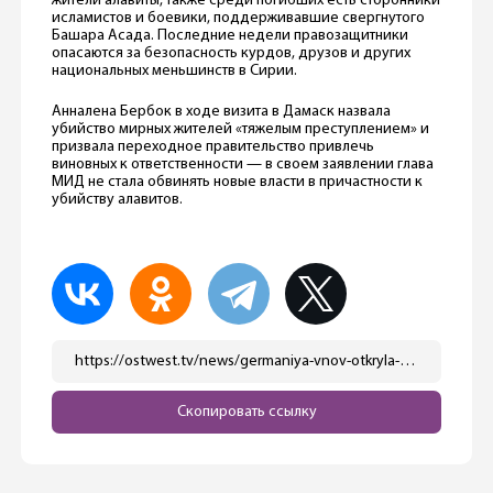
жители алавиты, также среди погибших есть сторонники
исламистов и боевики, поддерживавшие свергнутого
Башара Асада. Последние недели правозащитники
опасаются за безопасность курдов, друзов и других
национальных меньшинств в Сирии.
Анналена Бербок в ходе визита в Дамаск назвала
убийство мирных жителей «тяжелым преступлением» и
призвала переходное правительство привлечь
виновных к ответственности — в своем заявлении глава
МИД не стала обвинять новые власти в причастности к
убийству алавитов.
https://ostwest.tv/news/germaniya-vnov-otkryla-posolstvo-v-sirii/
Скопировать ссылку