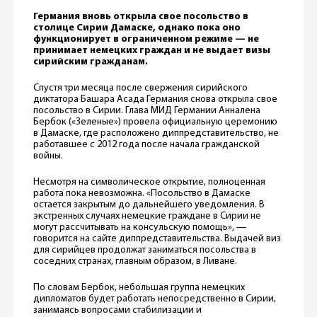
Германия вновь открыла свое посольство в
столице Сирии Дамаске, однако пока оно
функционирует в ограниченном режиме — не
принимает немецких граждан и не выдает визы
сирийским гражданам.
Спустя три месяца после свержения сирийского
диктатора Башара Асада Германия снова открыла свое
посольство в Сирии. Глава МИД Германии Анналена
Бербок («Зеленые») провела официальную церемонию
в Дамаске, где расположено диппредставительство, не
работавшее с 2012 года после начала гражданской
войны.
Несмотря на символическое открытие, полноценная
работа пока невозможна. «Посольство в Дамаске
остается закрытым до дальнейшего уведомления. В
экстренных случаях немецкие граждане в Сирии не
могут рассчитывать на консульскую помощь», —
говорится на сайте диппредставительства. Выдачей виз
для сирийцев продолжат заниматься посольства в
соседних странах, главным образом, в Ливане.
По словам Бербок, небольшая группа немецких
дипломатов будет работать непосредственно в Сирии,
занимаясь вопросами стабилизации и