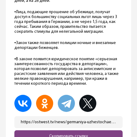
дней, а на 28 дней.
▪️Лица, подающие прошение об убежище, получат
доступ к большинству социальных льгот лишь через 3
года пребывания в Германии, а не через 1,5 года, как
сейчас. Таким образом, правительство пытается
сократить стимулы для нелегальной миграции.
▪️Закон также позволяет полиции ночные и внезапные
депортации беженцев.
▪️В законе появится юридическое понятие «серьезная
заинтересованность государства в депортации»,
которая позволит депортировать за антисемитские и
расистские заявления или действия человека, а также
мелкие правонарушения, например, три кражи в
течении короткого периода времени.
https://ostwest.tv/news/germaniya-uzhestochaet-zakony-dlya-bezhencev-koaliciya-dostigla-soglasheniya/
Скопировать ссылку