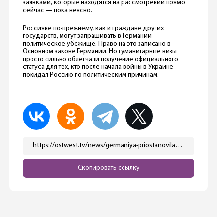
заявками, которые находятся на рассмотрении прямо
сейчас — пока неясно.
Россияне по-прежнему, как и граждане других
государств, могут запрашивать в Германии
политическое убежище. Право на это записано в
Основном законе Германии. Но гуманитарные визы
просто сильно облегчали получение официального
статуса для тех, кто после начала войны в Украине
покидал Россию по политическим причинам.
https://ostwest.tv/news/germaniya-priostanovila-vydachu-gumanitarnyh-viz-rossiyanam-i-belorusam/
Скопировать ссылку