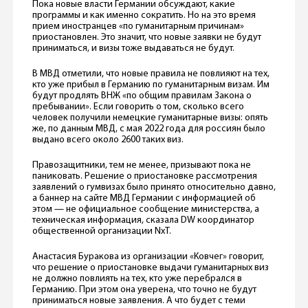
Пока новые власти Германии обсуждают, какие
программы и как именно сократить. Но на это время
прием иностранцев «по гуманитарным причинам»
приостановлен. Это значит, что новые заявки не будут
приниматься, и визы тоже выдаваться не будут.
В МВД отметили, что новые правила не повлияют на тех,
кто уже прибыл в Германию по гуманитарным визам. Им
будут продлять ВНЖ «по общим правилам Закона о
пребывании». Если говорить о том, сколько всего
человек получили немецкие гуманитарные визы: опять
же, по данным МВД, с мая 2022 года для россиян было
выдано всего около 2600 таких виз.
Правозащитники, тем не менее, призывают пока не
паниковать. Решение о приостановке рассмотрения
заявлений о гумвизах было принято относительно давно,
а баннер на сайте МВД Германии с информацией об
этом — не официальное сообщение министерства, а
техническая информация, сказала DW координатор
общественной организации NxT.
Анастасия Буракова из организации «Ковчег» говорит,
что решение о приостановке выдачи гуманитарных виз
не должно повлиять на тех, кто уже перебрался в
Германию. При этом она уверена, что точно не будут
приниматься новые заявления. А что будет с теми