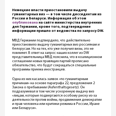
Немецкие власти приостановили выдачу
гуманитарных виз — в том числе диссидентам из
России и Беларуси. Информация об этом
опубликована
на сайте министерства внутренних
дел Германии, кроме того, подтверждение
информации пришло от ведомства по запросу DW.
МВД Германии подтвердило, что действительно
приостановило выдачу гуманитарных виз россиянам и
белорусам. Но на тех, кто уже получил визы, это не
повлияет. В ответ на запрос наших коллег из DW
представительница МВД пояснила, что в коалиционном
соглашении новых правящих партий прописано
обязательство, что будут сокращаться специальные
программы приема иностранцев.
Одна из них касалась заявок «по гуманитарным
причинам» на основе параграфа 22, предложения 2
Закона о пребывании (Aufenthaltsgesetz). Он
подразумевал в том числе ускоренную выдачу виз
«лицам, которые подвергаются особому риску из-за
деятельности против войны, продвижения демократии
и прав человека или критики режима в России, Иране
или Беларуси».