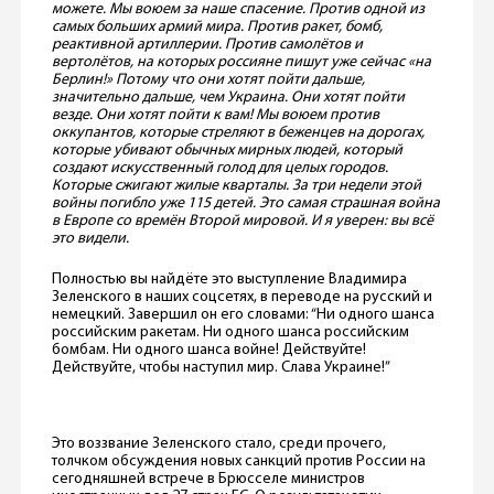
можете. Мы воюем за наше спасение. Против одной из
самых больших армий мира. Против ракет, бомб,
реактивной артиллерии. Против самолётов и
вертолётов, на которых россияне пишут уже сейчас «на
Берлин!» Потому что они хотят пойти дальше,
значительно дальше, чем Украина. Они хотят пойти
везде. Они хотят пойти к вам! Мы воюем против
оккупантов, которые стреляют в беженцев на дорогах,
которые убивают обычных мирных людей, который
создают искусственный голод для целых городов.
Которые сжигают жилые кварталы. За три недели этой
войны погибло уже 115 детей. Это самая страшная война
в Европе со времён Второй мировой. И я уверен: вы всё
это видели.
Полностью вы найдёте это выступление Владимира
Зеленского в наших соцсетях, в переводе на русский и
немецкий. Завершил он его словами: “Ни одного шанса
российским ракетам. Ни одного шанса российским
бомбам. Ни одного шанса войне! Действуйте!
Действуйте, чтобы наступил мир. Слава Украине!”
Это воззвание Зеленского стало, среди прочего,
толчком обсуждения новых санкций против России на
сегодняшней встрече в Брюсселе министров