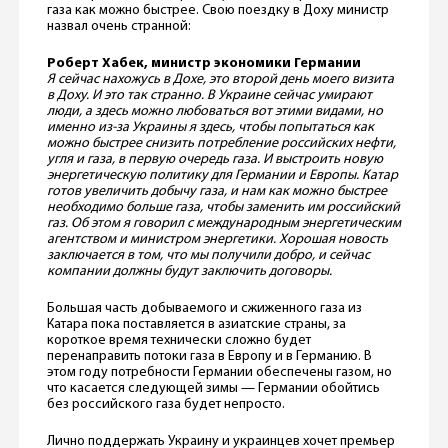
газа как можно быстрее. Свою поездку в Доху министр
назвал очень странной:
Роберт Хабек, министр экономики Германии
Я сейчас нахожусь в Дохе, это второй день моего визита
в Доху. И это так странно. В Украине сейчас умирают
люди, а здесь можно любоваться вот этими видами, но
именно из-за Украины я здесь, чтобы попытаться как
можно быстрее снизить потребление российских нефти,
угля и газа, в первую очередь газа. И выстроить новую
энергетическую политику для Германии и Европы. Катар
готов увеличить добычу газа, и нам как можно быстрее
необходимо больше газа, чтобы заменить им российский
газ. Об этом я говорил с международным энергетическим
агентством и министром энергетики. Хорошая новость
заключается в том, что мы получили добро, и сейчас
компании должны будут заключить договоры.
Большая часть добываемого и сжиженного газа из
Катара пока поставляется в азиатские страны, за
короткое время технически сложно будет
перенаправить потоки газа в Европу и в Германию. В
этом году потребности Германии обеспечены газом, но
что касается следующей зимы — Германии обойтись
без российского газа будет непросто.
Лично поддержать Украину и украинцев хочет премьер