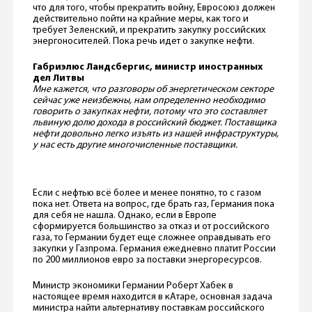
что для того, чтобы прекратить войну, Евросоюз должен
действительно пойти на крайние меры, как того и
требует Зеленский, и прекратить закупку российских
энергоносителей. Пока речь идет о закупке нефти.
Габриэлюс Ландсбергис, министр иностранных
дел Литвы
Мне кажется, что разговоры об энергетическом секторе
сейчас уже неизбежны, нам определенно необходимо
говорить о закупках нефти, потому что это составляет
львиную долю дохода в российский бюджет. Поставщика
нефти довольно легко изъять из нашей инфраструктуры,
у нас есть другие многочисленные поставщики.
Если с нефтью всё более и менее понятно, то с газом
пока нет. Ответа на вопрос, где брать газ, Германия пока
для себя не нашла. Однако, если в Европе
сформируется большинство за отказ и от российского
газа, то Германии будет еще сложнее оправдывать его
закупки у Газпрома. Германия ежедневно платит России
по 200 миллионов евро за поставки энергоресурсов.
Министр экономики Германии Роберт Хабек в
настоящее время находится в кАтаре, основная задача
министра найти альтернативу поставкам российского