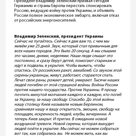
Президент Владимир Зеленский призвал сегодня
Германию и страны Европы перестать спонсировать
Россию, ведущую войну против Украины, и объявить
России полное экономическое эмбарго, включая отказ
от российских энергоносителей.
Владимир Зеленский, президент Украины
Сейчас не пугайтесь. Сейчас я дам вам то, с чем мы
живём уже 25 дней. Звук, который стал привычным для
всех наших городов. Это было 20 секунд. А мы слышим
это часами, днями, неделями. Наши люди слышат это
постоянно, и сразу берут детей, помогают старикам и
идут в подвалы, в укрытия. Чтобы выжить, чтобы
спастись. От российских ракет, авиабомб. Со звуком этой
сирены украинцы, живут, работают, стараются спать.
Лечат свои раны, рожают детей, умирают. Тысячи наших
людей погибли от этой страшной войны. Войны России
против нашего государства. Против Украины. Я прошу
почтить минутой молчания каждого и каждую, кто погиб
за Украину, за нашу свободу. Спасибо. До этой войны
нашу столицу Киев называли новым Берлином,
сравнивая нашу и вашу открытость, эмоции, свободу на
площадях, искренность людей, клубы, вечеринки. А
теперь Киев закрыт. И притих. В ожидании новой
воздушной тревоги. Новой сирены, которая вынудит
людей пойти в укрытие. Мы сейчас не можем собраться
вот так, как собрались вы. Не можем жить, как вы