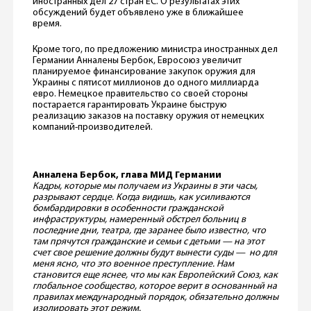
иностранных дел 27 стран ЕС. О результатах этих
обсуждений будет объявлено уже в ближайшее
время.
Кроме того, по предложению министра иностранных дел
Германии Анналены Бербок, Евросоюз увеличит
планируемое финансирование закупок оружия для
Украины с пятисот миллионов до одного миллиарда
евро. Немецкое правительство со своей стороны
постарается гарантировать Украине быструю
реализацию заказов на поставку оружия от немецких
компаний-производителей.
Анналена Бербок, глава МИД Германии
Кадры, которые мы получаем из Украины в эти часы,
разрывают сердце. Когда видишь, как усиливаются
бомбардировки в особенности гражданской
инфраструктуры, намеренный обстрел больниц в
последние дни, театра, где заранее было известно, что
там прячутся гражданские и семьи с детьми — на этот
счет свое решение должны будут вынести суды — но для
меня ясно, что это военное преступление. Нам
становится еще яснее, что мы как Европейский Союз, как
глобальное сообщество, которое верит в основанный на
правилах международный порядок, обязательно должны
изолировать этот режим.