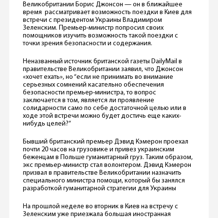
Великобритании Борис Джонсон — он в ближайшее
время рассматривает возможность поездки в Киев для
встречи с президентом Украины Владимиром
Зеленским. Премьер-министр попросил своих
помощников изучить возможность такой поездки с
точки зрения безопасности и содержания.
Неназванный источник британской газеты DailyMail в
правительстве Великобритании заявил, что Джонсон
«хочет ехать», но “если не принимать во внимание
серьезных сомнений касательно обеспечения
безопасности премьер-министра, то вопрос
заключается в том, является ли проявление
солидарности само по себе достаточной целью или в
ходе этой встречи можно будет достичь еще каких-
нибудь целей?”
Бывший британский премьер Дэвид Кэмерон проехал
почти 20 часов на грузовике и привез украинским
беженцам в Польше гуманитарный груз. Таким образом,
экс премьер-министр стал волонтером. Дэвид Кэмерон
призвал в правительстве Великобритании назначить
специального министра помощи, который бы занялся
разработкой гуманитарной стратегии для Украины
На прошлой неделе во вторник в Киев на встречу с
Зеленским уже приезжала большая иностранная