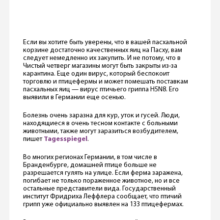
Если вы хотите быть уверены, что в вашей пасхальной
корзине достаточно качественных яиц на Пасху, вам
следует немедленно их закупить. И не потому, что в
Чистый четверг магазины могут быть закрыты из-за
карантина. Еще один вирус, который беспокоит
торговлю и птицефермы и может помешать поставкам
пасхальных яиц — вирус птичьего гриппа H5N8. Его
выявили в Германии еще осенью.
Болезнь очень заразна для кур, уток и гусей. Люди,
находящиеся в очень тесном контакте с больными
животными, также могут заразиться возбудителем,
пишет
Tagesspiegel
.
Во многих регионах Германии, в том числе в
Бранденбурге, домашней птице больше не
разрешается гулять на улице. Если ферма заражена,
погибает не только пораженное животное, но и все
остальные представители вида. Государственный
институт Фридриха Леффлера сообщает, что птичий
грипп уже официально выявлен на 133 птицефермах.