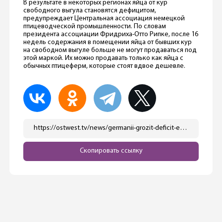
В результате в некоторых регионах яйца от кур
свободного выгула становятся дефицитом,
предупреждает Центральная ассоциация немецкой
птицеводческой промышленности. По словам
президента ассоциации Фридриха-Отто Рипке, после 16
недель содержания в помещении яйца от бывших кур
на свободном выгуле больше не могут продаваться под
этой маркой. Их можно продавать только как яйца с
обычных птицеферм, которые стоят вдвое дешевле.
https://ostwest.tv/news/germanii-grozit-deficit-ekologichnyh-yaic-nakanune-pashi/
Скопировать ссылку