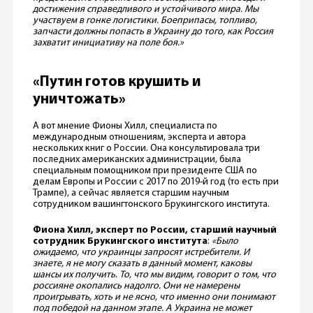
достижения справедливого и устойчивого мира. Мы
участвуем в гонке логистики. Боеприпасы, топливо,
запчасти должны попасть в Украину до того, как Россия
захватит инициативу на поле боя.»
«Путин готов крушить и
уничтожать»
А вот мнение Фионы Хилл, специалиста по
международным отношениям, эксперта и автора
нескольких книг о России. Она консультировала три
последних американских администрации, была
специальным помощником при президенте США по
делам Европы и России с 2017 по 2019-й год (то есть при
Трампе), а сейчас является старшим научным
сотрудником вашингтонского Брукингского института.
Фиона Хилл, эксперт по России, старший научный
сотрудник Брукингского института
:
«Было
ожидаемо, что украинцы запросят истребители. И
знаете, я не могу сказать в данный момент, каковы
шансы их получить. То, что мы видим, говорит о том, что
россияне окопались надолго. Они не намерены
проигрывать, хоть и не ясно, что именно они понимают
под победой на данном этапе. А Украина не может