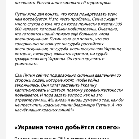
позволить России аннексировать её территорию.
Путин ясно дал понять, что готов пожертвовать всем,
чем потребуется. И это часть проблемы. Сейчас ходит
много слухов о том, что он готов принести в жертву 300
000 человек, которые были мобилизованы. Очевидно,
что готовится новый призыв ещё большего числа
военнослужащих. Путин ясно дал понять, что его
совершенно не волнует ни судьба российских
военнослужащих, ни судьба военнослужащих Украины,
которые, очевидно, являются врагами, ни судьба
гражданских лиц Украины. Он готов крушить и
уничтожать
.
Сам Путин сейчас под довольно сильным давлением со
стороны людей, которые хотят, чтобы война
закончилась. Они хотят заставить Украину
капитулировать и сдаться, поэтому уровень жестокости
повышается. И пора задать вопрос, как на это
отреагируем мы. Мы вновь и вновь думаем о том, как бы
не преступить красные линии Владимира Путина. А что
насчёт наших красных линий?»
«Украина точно добьётся своего»