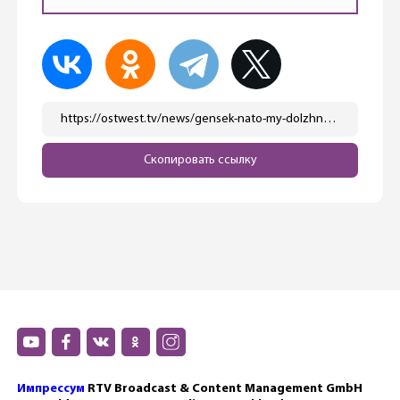
https://ostwest.tv/news/gensek-nato-my-dolzhny-predostavit-ukraine-vsjo-neobhodimoe-dlya-pobedy/
Скопировать ссылку
Импрессум
RTV Broadcast & Content Management GmbH