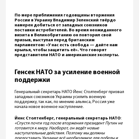
По мере приближения годовщины вторжения
России в Украину Владимир Зеленский твёрдо
намерен добиться от западных союзников
поставки истребителей. Во время неожиданного
визита в Великобританию он повторил свой
призыв, выступая перед британским
парламентом: «У нас есть свобода — дайте нам
крылья, чтобы защитить её». Что говорят
представители НАТО и американские эксперты.
Генсек НАТО за усиление военной
поддержки
Генеральный секретарь НАТО Йенс Столтенберг призвал
западных союзников Украины усилить военную
поддержку, так как, по мнению альянса, Россия уже
начала новое военное наступление.
Йенс Столтенберг, генеральный секретарь НАТО
:
«Спустя почти год после вторжения президент Путин не
готовится к миру. Наоборот, он ведёт новые
наступательные действия. Поэтому мы должны
предоставить Украине всё необходимое для победы и