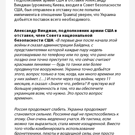
Подполковник армии США в отставке Александр
Виндман (уроженец Киева, входил в Совет безопасности
США, был отправлен в отставку после попытки
импичмента в отношении Трампа) уверен, что Украина
добьётся поставок всего необходимого.
Александр Виндман, подполковник армии США в
отставке, член Совета национальной
безопасности США
:
«В первые дни после начала этой
войны я сказал администрации Байдена, с
представителями которой каждые пару недель
разговариваю по телефону или по зуму,
что рано или
поздно они точно преступят то, что сейчас считают
красными линиями — будь то танки или более
продвинутое вооружение. Украина точно добьётся
этого, вопрос только в том, когда, как много времени это
у них займет. (…) И почти через год войны, через 11
месяцев, я сказал: «Знаете что, ребята? Я чувствую всё
большую уверенность в том, что вы обеспечите
украинцев всем, что нужно. Это просто вопрос
времени».
Россия продолжает слабеть. Украина продолжает
становится сильнее. Россияне ещё не приспособились к
этому. Они очень медленно учатся. Их тактика, если
можно так выразиться, стала менее изощренной. Вместо
того чтобы комбинировать использование
бронетехники, пехоты и воздушной силы, они просто