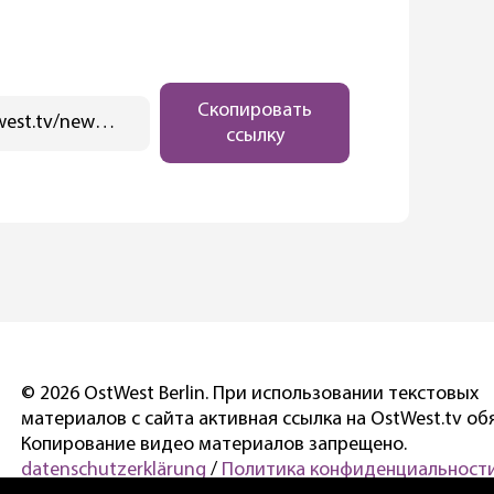
Скопировать
https://ostwest.tv/news/gaz-v-evrope-podeshevel-na-9/
ссылку
© 2026 OstWest Berlin. При использовании текстовых
материалов с сайта активная ссылка на OstWest.tv об
Копирование видео материалов запрещено.
datenschutzerklärung
/
Политика конфиденциальности