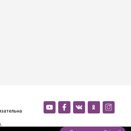
язательна
.