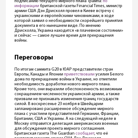
подписанию текущего мирного плана Трампа:
по
информации
британской газеты Financial Times, министр
армии США Дэн Дрисколл провел в Киеве встречу с
украинскими и европейскими чиновниками, в ходе
которой заявил о необходимости скорейшего принятия
документа в его нынешнем виде. По мнению
Дрисколла, Украина находится «в плачевном состоянии»
и сейчас — самое лучшее время для прекращения
войны.
Переговоры
По итогам саммита G20 в ЮАР представители стран
Европы, Канады и Японии
приветствовали
усилия Белого
дома по прекращению войны в Украине, но отметили
необходимость доработки нового мирного плана.
Кроме того, они выразили обеспокоенность возможным
сокращением численности украинской армии, а также
призвали не признавать изменения границ государств
силой. В воскресенье 23 ноября в Швейцарии
запланировано расширенное обсуждение мирного
плана с участием представителей Германии, Франции,
Британии, США и Украины. А на следующей неделе в
Москву отправится делегация американских военных
для обсуждения проекта мирного соглашения.
Британская газета The Guardian
сообщает
, что её