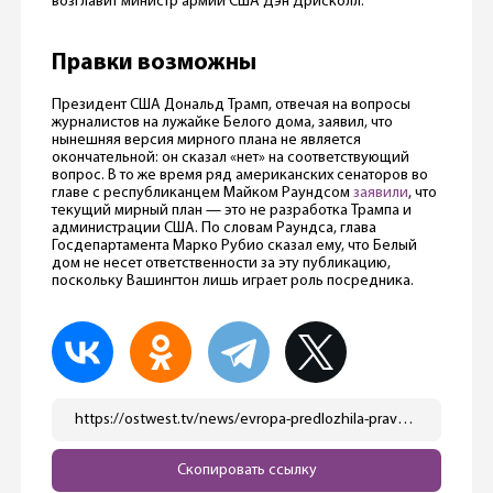
возглавит министр армии США Дэн Дрисколл.
Правки возможны
Президент США Дональд Трамп, отвечая на вопросы
журналистов на лужайке Белого дома, заявил, что
нынешняя версия мирного плана не является
окончательной: он сказал «нет» на соответствующий
вопрос. В то же время ряд американских сенаторов во
главе с республиканцем Майком Раундсом
заявили
, что
текущий мирный план — это не разработка Трампа и
администрации США. По словам Раундса, глава
Госдепартамента Марко Рубио сказал ему, что Белый
дом не несет ответственности за эту публикацию,
поскольку Вашингтон лишь играет роль посредника.
https://ostwest.tv/news/evropa-predlozhila-pravki-k-mirnomu-planu-trampa-dlya-ukrainy/
Скопировать ссылку