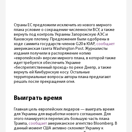
Страны ЕС предложили исключить из нового мирного
плана условие о сокращении численности ВСУ, а также
вернуть под контроль Украины Запорожскую АЭС и
Каховскую плотину. Предложения были одобрены в
ходе саммита государств-членов G20 в ЮАР,
сообщает
американская газета Washington Post. Журналисты
издания получили в распоряжение копию
«европейской» версии мирного плана, в которой также
идет требуется обеспечить Украине
«беспрепятственный проход» по реке Днепр, а также
вернуть ей Кинбурнскую косу. Остальные
территориальные вопросы авторы плана предлагают
решать после прекращения огня.
Выиграть время
Главная цель европейских лидеров — выиграть время
для Украины для выработки нового соглашения. Для
этого планируется переписать большую часть плана
Трампа,
сообщает
американское агентство Bloomberg. В
данный момент США активно склоняют Украину к