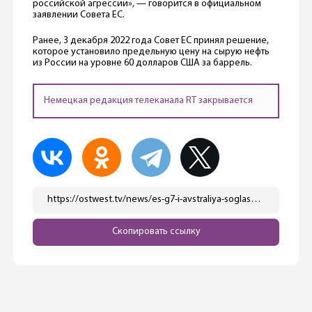
российской агрессии», — говорится в официальном
заявлении Совета ЕС.
Ранее, 3 декабря 2022 года Совет ЕС принял решение,
которое установило предельную цену на сырую нефть
из России на уровне 60 долларов США за баррель.
Немецкая редакция телеканала RT закрывается
https://ostwest.tv/news/es-g7-i-avstraliya-soglasovali-potolok-cen-na-rossijskie-nefteprodukty/
Скопировать ссылку