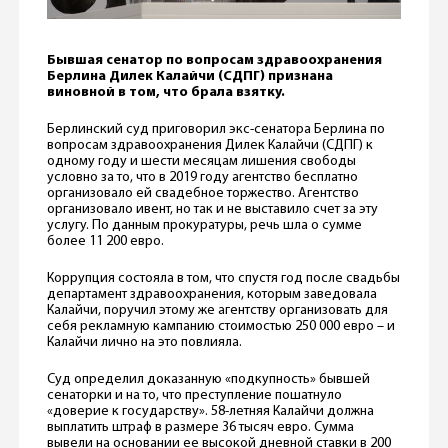
Бывшая сенатор по вопросам здравоохранения
Берлина Дилек Калайчи (СДПГ) признана
виновной в том, что брала взятку.
Берлинский суд приговорил экс-сенатора Берлина по
вопросам здравоохранения Дилек Калайчи (СДПГ) к
одному году и шести месяцам лишения свободы
условно за то, что в 2019 году агентство бесплатно
организовало ей свадебное торжество. Агентство
организовало ивент, но так и не выставило счет за эту
услугу. По данным прокуратуры, речь шла о сумме
более 11 200 евро.
Коррупция состояла в том, что спустя год после свадьбы
департамент здравоохранения, которым заведовала
Калайчи, поручил этому же агентству организовать для
себя рекламную кампанию стоимостью 250 000 евро – и
Калайчи лично на это повлияла.
Суд определил доказанную «подкупность» бывшей
сенаторки и на то, что преступление пошатнуло
«доверие к государству». 58-летняя Калайчи должна
выплатить штраф в размере 36 тысяч евро. Сумма
вывели на основании ее высокой дневной ставки в 200