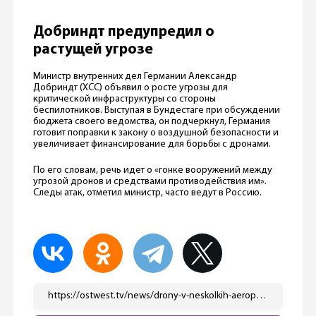
Добриндт предупредил о
растущей угрозе
Министр внутренних дел Германии Александр
Добриндт (ХСС) объявил о росте угрозы для
критической инфраструктуры со стороны
беспилотников. Выступая в Бундестаге при обсуждении
бюджета своего ведомства, он подчеркнул, Германия
готовит поправки к закону о воздушной безопасности и
увеличивает финансирование для борьбы с дронами.
По его словам, речь идет о «гонке вооружений между
угрозой дронов и средствами противодействия им».
Следы атак, отметил министр, часто ведут в Россию.
https://ostwest.tv/news/drony-v-neskolkih-aeroportah-danii-pravitelstvo-govorit-o-sistematicheskoj-ugroze/