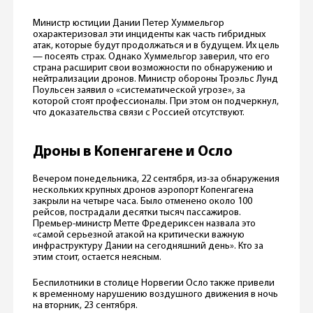
Министр юстиции Дании Петер Хуммельгор
охарактеризовал эти инциденты как часть гибридных
атак, которые будут продолжаться и в будущем. Их цель
— посеять страх. Однако Хуммельгор заверил, что его
страна расширит свои возможности по обнаружению и
нейтрализации дронов. Министр обороны Троэльс Лунд
Поульсен заявил о «систематической угрозе», за
которой стоят профессионалы. При этом он подчеркнул,
что доказательства связи с Россией отсутствуют.
Дроны в Копенгагене и Осло
Вечером понедельника, 22 сентября, из-за обнаружения
нескольких крупных дронов аэропорт Копенгагена
закрыли на четыре часа. Было отменено около 100
рейсов, пострадали десятки тысяч пассажиров.
Премьер-министр Метте Фредериксен назвала это
«самой серьезной атакой на критически важную
инфраструктуру Дании на сегодняшний день». Кто за
этим стоит, остается неясным.
Беспилотники в столице Норвегии Осло также привели
к временному нарушению воздушного движения в ночь
на вторник, 23 сентября.