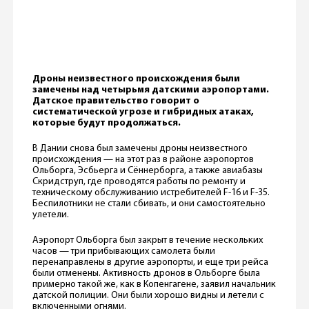
Дроны неизвестного происхождения были
замечены над четырьмя датскими аэропортами.
Датское правительство говорит о
систематической угрозе и гибридных атаках,
которые будут продолжаться.
В Дании снова был замечены дроны неизвестного
происхождения — на этот раз в районе аэропортов
Ольборга, Эсбьерга и Сённерборга, а также авиабазы
Скридструп, где проводятся работы по ремонту и
техническому обслуживанию истребителей F-16 и F-35.
Беспилотники не стали сбивать, и они самостоятельно
улетели.
Аэропорт Ольборга был закрыт в течение нескольких
часов — три прибывающих самолета были
перенаправлены в другие аэропорты, и еще три рейса
были отменены. Активность дронов в Ольборге была
примерно такой же, как в Копенгагене, заявил начальник
датской полиции. Они были хорошо видны и летели с
включенными огнями.