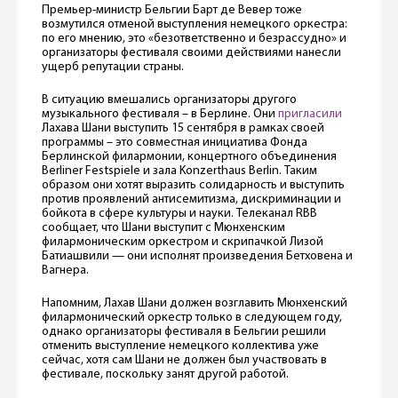
Премьер-министр Бельгии Барт де Вевер тоже
возмутился отменой выступления немецкого оркестра:
по его мнению, это «безответственно и безрассудно» и
организаторы фестиваля своими действиями нанесли
ущерб репутации страны.
В ситуацию вмешались организаторы другого
музыкального фестиваля – в Берлине. Они
пригласили
Лахава Шани выступить 15 сентября в рамках своей
программы – это совместная инициатива Фонда
Берлинской филармонии, концертного объединения
Berliner Festspiele и зала Konzerthaus Berlin. Таким
образом они хотят выразить солидарность и выступить
против проявлений антисемитизма, дискриминации и
бойкота в сфере культуры и науки. Телеканал RBB
сообщает, что Шани выступит с Мюнхенским
филармоническим оркестром и скрипачкой Лизой
Батиашвили — они исполнят произведения Бетховена и
Вагнера.
Напомним, Лахав Шани должен возглавить Мюнхенский
филармонический оркестр только в следующем году,
однако организаторы фестиваля в Бельгии решили
отменить выступление немецкого коллектива уже
сейчас, хотя сам Шани не должен был участвовать в
фестивале, поскольку занят другой работой.