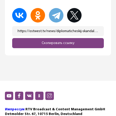
https://ostwest.tv/news/diplomaticheskij-skandal-posolstvo-germanii-v-belgii-prekratilo-sotrudnichestvo-s-festivalem-iz-za-otmeny-izrailskogo-dirizhera/
Скопировать ссылку
Импрессум
RTV Broadcast & Content Management GmbH
Detmolder Str. 67, 10715 Berlin, Deutschland