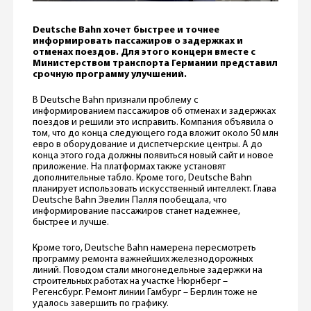
Deutsche Bahn хочет быстрее и точнее
информировать пассажиров о задержках и
отменах поездов. Для этого концерн вместе с
Министерством транспорта Германии представил
срочную программу улучшений.
В Deutsche Bahn признали проблему с
информированием пассажиров об отменах и задержках
поездов и решили это исправить. Компания объявила о
том, что до конца следующего года вложит около 50 млн
евро в оборудование и диспетчерские центры. А до
конца этого года должны появиться новый сайт и новое
приложение. На платформах также установят
дополнительные табло. Кроме того, Deutsche Bahn
планирует использовать искусственный интеллект. Глава
Deutsche Bahn Эвелин Палля пообещала, что
информирование пассажиров станет надежнее,
быстрее и лучше.
Кроме того, Deutsche Bahn намерена пересмотреть
программу ремонта важнейших железнодорожных
линий. Поводом стали многонедельные задержки на
строительных работах на участке Нюрнберг –
Регенсбург. Ремонт линии Гамбург – Берлин тоже не
удалось завершить по графику.