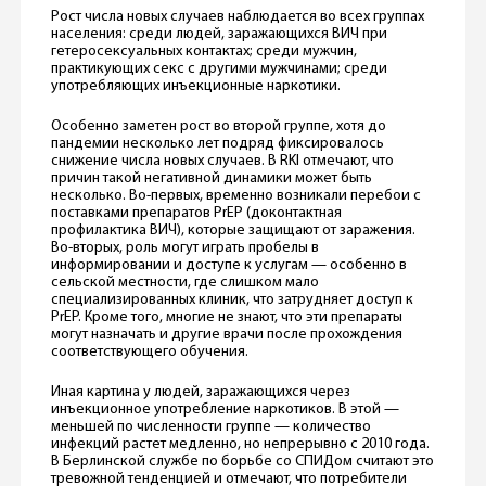
Рост числа новых случаев наблюдается во всех группах
населения: среди людей, заражающихся ВИЧ при
гетеросексуальных контактах; среди мужчин,
практикующих секс с другими мужчинами; среди
употребляющих инъекционные наркотики.
Особенно заметен рост во второй группе, хотя до
пандемии несколько лет подряд фиксировалось
снижение числа новых случаев. В RKI отмечают, что
причин такой негативной динамики может быть
несколько. Во-первых, временно возникали перебои с
поставками препаратов PrEP (доконтактная
профилактика ВИЧ), которые защищают от заражения.
Во-вторых, роль могут играть пробелы в
информировании и доступе к услугам — особенно в
сельской местности, где слишком мало
специализированных клиник, что затрудняет доступ к
PrEP. Кроме того, многие не знают, что эти препараты
могут назначать и другие врачи после прохождения
соответствующего обучения.
Иная картина у людей, заражающихся через
инъекционное употребление наркотиков. В этой —
меньшей по численности группе — количество
инфекций растет медленно, но непрерывно с 2010 года.
В Берлинской службе по борьбе со СПИДом считают это
тревожной тенденцией и отмечают, что потребители