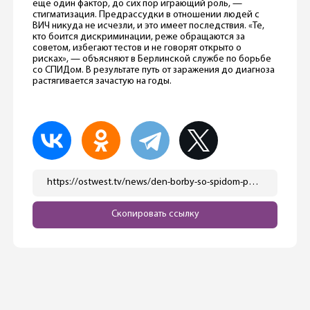
еще один фактор, до сих пор играющий роль, —
стигматизация. Предрассудки в отношении людей с
ВИЧ никуда не исчезли, и это имеет последствия. «Те,
кто боится дискриминации, реже обращаются за
советом, избегают тестов и не говорят открыто о
рисках», — объясняют в Берлинской службе по борьбе
со СПИДом. В результате путь от заражения до диагноза
растягивается зачастую на годы.
https://ostwest.tv/news/den-borby-so-spidom-pochemu-v-germanii-snova-rastet-chislo-vich-inficirovannyh/
Скопировать ссылку