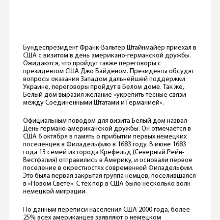
Бундеспрезидент Франк-Вальтер Штайнмайер приехал в
США с визитом в день американо-германской дружбы.
Ожидаются, что пройдут также переговоры с
президентом США Джо Байденом. Президенты обсудят
вопросы оказания Западом дальнейшей поддержки
Украине, переговоры пройдут в Белом доме. Так же,
Белый дом выразил желание «укрепить тесные связи
между Соединёнными Штатами и Германией».
Официальным поводом для визита Белый дом назвал
День германо-американской дружбы. Он отмечается в
США 6 октября в память о прибытии первых немецких
поселенцев в Филадельфию в 1683 году. В июне 1683
года 13 семей из города Крефельд (Северный Рейн-
Вестфалия) отправились в Америку, и основали первое
поселение в окрестностях современной Филадельфии.
Это была первая закрытая группа немцев, поселившаяся
в «Новом Свете». С тех пор в США было несколько волн
немецкой миграции.
По данным переписи населения США 2000 года, более
25% всех американцев заявляют о немецком