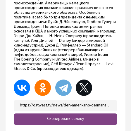
происхождении. Американцы немецкого
происхождения оказали влияние практически во всех
областях американского общества. Особенно в
политике, всего было три президента с немецким
происхождением: Дуайт Д. Эйзенхауэр, Герберт Гувер и
Дональд Трамп. Потомки немецких иммигрантов
основали в США и много успешных компаний, например,
Генри Дж. Хайнц — HJ Heinz Company (производитель
кетчупа), Уолт Дисней — Disney (лидер в мировой
киноиндустрии), Джон Д. Рокфеллер — Standard Oil
(одна из крупнейших нефтеперерабатывающих и
нефтедобывающих компаний в мире), Уильям Боинг —
The Boeing Company и United Airlines, (лидер в
самолетостроении), Лёб Штраус / Леви Штраусс — Levi
Strauss & Co. (производитель одежды).
https://ostwest.tv/news/den-amerikano-germanskoj-druzhby-bundesprezident-shtajnmajer-otpravilsya-s-neozhidannym-vizitom-v-ssha/
Скопировать ссылку