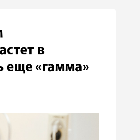
м
астет в
ь еще «гамма»