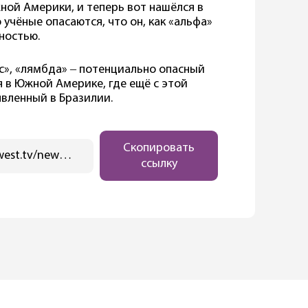
ной Америки, и теперь вот нашёлся в
 учёные опасаются, что он, как «альфа»
зностью.
с», «лямбда» ‒ потенциально опасный
 в Южной Америке, где ещё с этой
явленный в Бразилии.
Скопировать
https://ostwest.tv/news/delta-shtamm-v-germanii-i-novyj-lyambda-shtamm/
ссылку