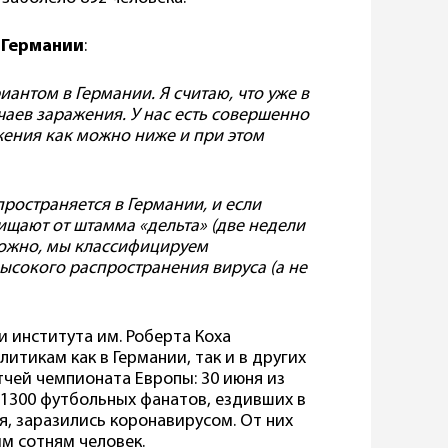
 Германии
:
антом в Германии. Я считаю, что уже в
учаев заражения. У нас есть совершенно
жения как можно ниже и при этом
ространяется в Германии, и если
ищают от штамма «дельта» (две недели
зможно, мы классифицируем
ысокого распространения вируса (а не
 института им. Роберта Коха
итикам как в Германии, так и в других
тчей чемпионата Европы: 30 июня из
1300 футбольных фанатов, ездивших в
, заразились коронавирусом. От них
им сотням человек.