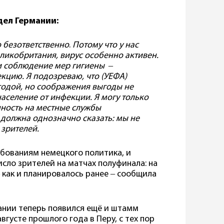
дел Германии:
о безответственно
.
Потому что у нас
Великобритания, вирус особенно активен.
 и соблюдение мер гигиены ‒
кцию. Я подозреваю, что (УЕФА)
годой, но соображения выгоды не
аселение от инфекции. Я могу только
нность на местные службы
должна однозначно сказать: мы не
 зрителей.
ребованиям немецкого политика, и
исло зрителей на матчах полуфинала: на
‒ как и планировалось ранее ‒ сообщила
ании теперь появился ещё и штамм
вгусте прошлого года в Перу, с тех пор