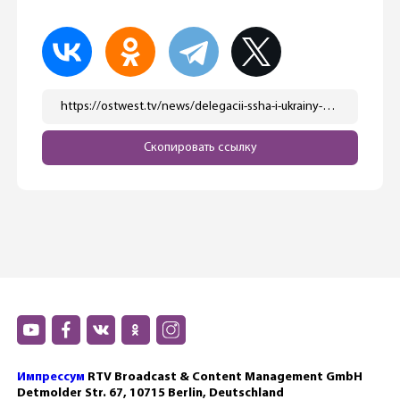
https://ostwest.tv/news/delegacii-ssha-i-ukrainy-nachali-peregovory-mirnyj-plan-s-okonchatelnymi-popravkami-budet-napravlen-v-rossiju/
Скопировать ссылку
Импрессум
RTV Broadcast & Content Management GmbH
Detmolder Str. 67, 10715 Berlin, Deutschland