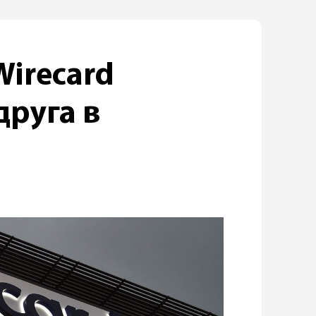
irecard
друга в