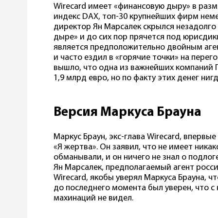
Wirecard имеет «финансовую дыру» в разме
индекс DAX, топ-30 крупнейших фирм нем
директор Ян Марсалек скрылся незадолго
дыре» и до сих пор прячется под юрисдик
является предположительно двойным аген
и часто ездил в «горячие точки» на перего
вышло, что одна из важнейших компаний 
1,9 млрд евро, но по факту этих денег нигд
Версия Маркуса Брауна
Маркус Браун, экс-глава Wirecard, впервые
«Я жертва». Он заявил, что не имеет ника
обманывали, и он ничего не знал о подлог
Ян Марсалек, предполагаемый агент росс
Wirecard, якобы уверял Маркуса Брауна, чт
до последнего момента был уверен, что с 
махинаций не видел.