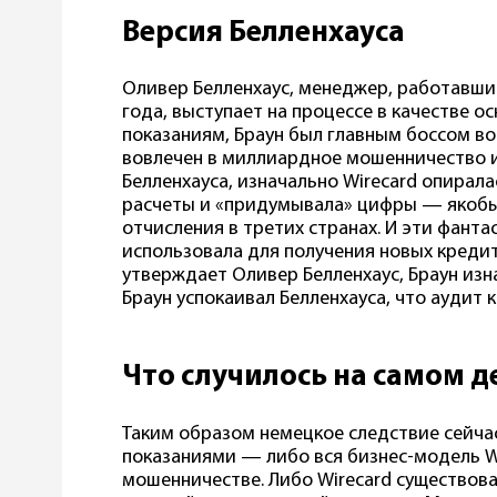
Версия Белленхауса
Оливер Белленхаус, менеджер, работавший
года, выступает на процессе в качестве о
показаниям, Браун был главным боссом во
вовлечен в миллиардное мошенничество и 
Белленхауса, изначально Wirecard опирал
расчеты и «придумывала» цифры — якобы
отчисления в третих странах. И эти фант
использовала для получения новых кредит
утверждает Оливер Белленхаус, Браун изн
Браун успокаивал Белленхауса, что аудит
Что случилось на самом д
Таким образом немецкое следствие сейча
показаниями — либо вся бизнес-модель W
мошенничестве. Либо Wirecard существова