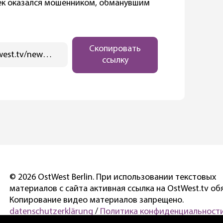
к оказался мошенником, обманувшим
Скопировать
https://ostwest.tv/news/byvshie-bossy-wirecard-obvinyajut-drug-druga-v-mahinaciyah/
ссылку
© 2026 OstWest Berlin. При использовании текстовых
материалов с сайта активная ссылка на OstWest.tv об
Копирование видео материалов запрещено.
datenschutzerklärung
/
Политика конфиденциальности