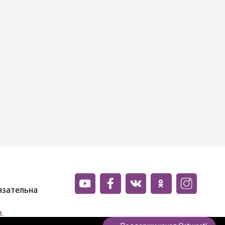
язательна
.