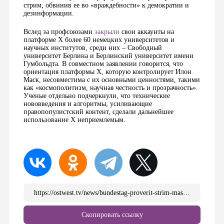
стрим, обвинив ее во «враждебности» к демократии и
дезинформации.
Вслед за профсоюзами
закрыли
свои аккаунты на
платформе X более 60 немецких университетов и
научных институтов, среди них – Свободный
университет Берлина и Берлинский университет имени
Гумбольдта. В совместном заявлении говорится, что
ориентация платформы Х, которую контролирует Илон
Маск, несовместима с их основными ценностями, такими
как «космополитизм, научная честность и прозрачность».
Ученые отдельно подчеркнули, что технические
нововведения и алгоритмы, усиливающие
правопопулистский контент, сделали дальнейшее
использование Х неприемлемым.
https://ostwest.tv/news/bundestag-proverit-strim-maska-s-vajdel-na-predmet-vmeshatelstva-v-nemeckie-vybory/
Скопировать ссылку