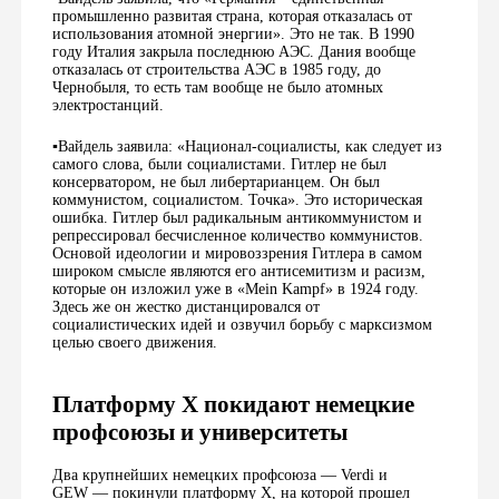
промышленно развитая страна, которая отказалась от
использования атомной энергии». Это не так. В 1990
году Италия закрыла последнюю АЭС. Дания вообще
отказалась от строительства АЭС в 1985 году, до
Чернобыля, то есть там вообще не было атомных
электростанций.
▪️Вайдель заявила: «Национал-социалисты, как следует из
самого слова, были социалистами. Гитлер не был
консерватором, не был либертарианцем. Он был
коммунистом, социалистом. Точка». Это историческая
ошибка. Гитлер был радикальным антикоммунистом и
репрессировал бесчисленное количество коммунистов.
Основой идеологии и мировоззрения Гитлера в самом
широком смысле являются его антисемитизм и расизм,
которые он изложил уже в «Mein Kampf» в 1924 году.
Здесь же он жестко дистанцировался от
социалистических идей и озвучил борьбу с марксизмом
целью своего движения.
Платформу X покидают немецкие
профсоюзы и университеты
Два крупнейших немецких профсоюза — Verdi и
GEW — покинули платформу Х, на которой прошел