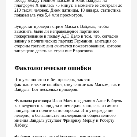
Беседа между Илоном Маском и Алис Вайдель на
платформе X длилась 75 минут, в моменте ее смотрели до
210 тысяч человек. Днем пятницы, 10 января, статистика
показывала уже 5,4 млн просмотров.
Бундестаг проверит стрим Маска с Вайдель, чтобы
выяснить, было ли неправомерное партийное
пожертвование в пользу АдГ. Дело в том, что, согласно
закону о политических партиях Германии, агитация со
стороны третьих лиц считается пожертвованием, которое
запрещено делать из стран вне Евросоюза.
Фактологические ошибки
Что уже понятно и без проверок, так это
фактологические ошибки, озвученные как Маском, так и
Вайдель. Вот несколько примеров:
▪️В начала разговора Илон Маск представил Алис Вайдель
как ведущего кандидата в немецкие канцлеры и самого
популярного политика по опросам. Это утверждение
неверно, в большинстве исследований общественного
мнения Вайдель уступает Фридриху Мерцу и Роберту
Хабеку.
▪️Вайдель заявила, что «Германия – единственная