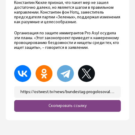
Константин Кюхле признал, что пакет мер не зашел
достаточно далеко, но является шагом в правильном
направлении. Константин фон Нотц, заместитель
председателя партии «Зеленых», поддержал изменения
как разумные и целесообразные.
Организация по защите иммигрантов Pro Asyl осудила
эти планы. «Этот законопроект приведет к намеренному
провоцированию бездомности и нищеты среди тех, кто
ищет защиты», – говорится в заявлении.
https://ostwest.tv/news/bundestag-progolosoval-za-paket-bezopasnosti-a-bundesrat-ego-chastichno-zablokiroval/
Скопировать ссылку