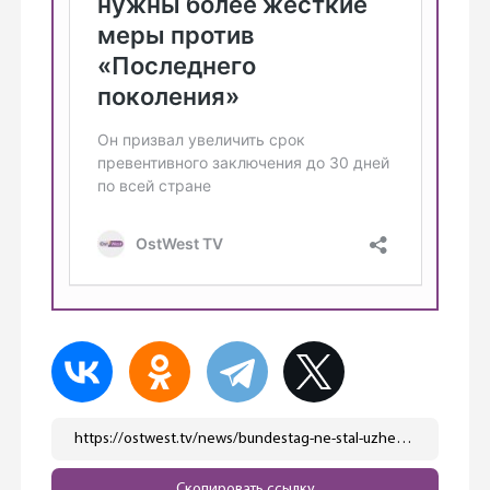
https://ostwest.tv/news/bundestag-ne-stal-uzhestochat-nakazaniya-dlya-eko-aktivistov/
Скопировать ссылку