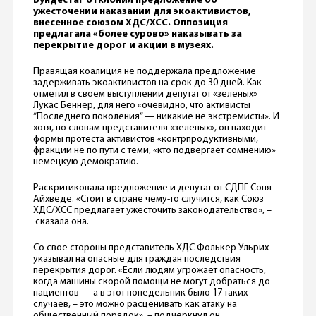
Бундестаг отклонил предложение об
ужесточении наказаний для экоактивистов,
внесенное союзом ХДС/ХСС. Оппозиция
предлагала «более сурово» наказывать за
перекрытие дорог и акции в музеях.
Правящая коалиция не поддержала предложение
задерживать экоактивистов на срок до 30 дней. Как
отметил в своем выступлении депутат от «зеленых»
Лукас Беннер, для него «очевидно, что активисты
“Последнего поколения” — никакие не экстремисты». И
хотя, по словам представителя «зеленых», он находит
формы протеста активистов «контрпродуктивными,
фракции не по пути с теми, «кто подвергает сомнению»
немецкую демократию.
Раскритиковала предложение и депутат от СДПГ Соня
Айхведе. «Стоит в стране чему-то случится, как Союз
ХДС/ХСС предлагает ужесточить законодательство», –
сказала она.
Со свое стороны представитель ХДС Фолькер Ульрих
указывал на опасные для граждан последствия
перекрытия дорог. «Если людям угрожает опасность,
когда машины скорой помощи не могут добраться до
пациентов — а в этот понедельник было 17 таких
случаев, – это можно расценивать как атаку на
общественный порядок», – подчеркнул он.