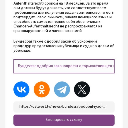
Aufenthaltsrecht) сроком на 18 месяцев. За это время
они должны будут доказать, что соответствуют всем
требованиям для получения вида на жительство, то есть
подтвердить свою личность, знания немецкого языка и
способность самостоятельно себя обеспечивать.
Chancen-Aufenthaltsrecht не распространяется на
правонарушителей и членов их семей.
Бундесрат также одобрил закон об ускорении
процедур предоставления убежища и суда по делам об
убежище.
Бундестаг одобрил законопроект о торможении цен на энерги
https://ostwest.tv/news/bundesrat-odobril-ryad-zakonov-razbiraem-podrobno/
Скопировать ссылку