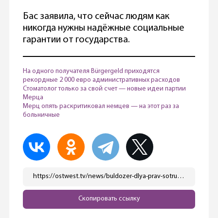
Бас заявила, что сейчас людям как
никогда нужны надёжные социальные
гарантии от государства.
На одного получателя Bürgergeld приходятся
рекордные 2 000 евро административных расходов
Стоматолог только за свой счет — новые идеи партии
Мерца
Мерц опять раскритиковал немцев — на этот раз за
больничные
https://ostwest.tv/news/buldozer-dlya-prav-sotrudnikov-glava-sdpg-predupredila-hds-o-sokrashhenii-socpaketa/
Скопировать ссылку