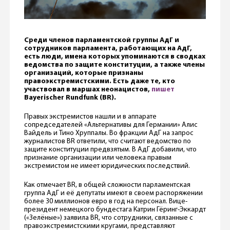
Среди членов парламентской группы АдГ и
сотрудников парламента, работающих на АдГ,
есть люди, имена которых упоминаются в сводках
ведомства по защите конституции, а также члены
организаций, которые признаны
правоэкстремистскими. Есть даже те, кто
участвовал в маршах неонацистов,
пишет
Bayerischer Rundfunk (BR).
Правых экстремистов нашли и в аппарате
сопредседателей «Альтернативы для Германии» Алис
Вайдель и Тино Хруппалы. Во фракции АдГ на запрос
журналистов BR ответили, что считают ведомство по
защите конституции предвзятым. В АдГ добавили, что
признание организации или человека правым
экстремистом не имеет юридических последствий.
Как отмечает BR, в общей сложности парламентская
группа АдГ и её депутаты имеют в своем распоряжении
более 30 миллионов евро в год на персонал. Вице-
президент немецкого бундестага Катрин Гёринг-Эккардт
(«Зелёные») заявила BR, что сотрудники, связанные с
правоэкстремистскими кругами, представляют