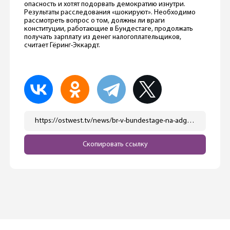
опасность и хотят подорвать демократию изнутри.
Результаты расследования «шокируют». Необходимо
рассмотреть вопрос о том, должны ли враги
конституции, работающие в Бундестаге, продолжать
получать зарплату из денег налогоплательщиков,
считает Гёринг-Эккардт.
https://ostwest.tv/news/br-v-bundestage-na-adg-rabotajut-bolee-sotni-pravyh-ekstremistov/
Скопировать ссылку