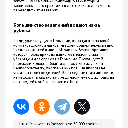
запутанных семейных и эмиграционных историй
заявителям часто приходится долго искать документы,
переводить их и заверять.
Большинство заявлений подают из-за
рубежа
Люди, уже живущие в Германии, обращаются за такой
компенсационной натурализацией сравнительно редко.
Часть заявителей живет в Израиле и Великобритании,
которая после прихода нацистов к власти стала
убежищем для евреев из Германии. Тысячи детей
пережили Холокост благодаря тому, что их увезли в
Великобританию, многие из них больше никогда не
увидели своих родителей. В последние годы интерес к
немецкому гражданству среди части имеющих право на
него людей мог быть связан и с Brexit.
https://ostwest.tv/news/bolee-50-000-chelovek-poluchili-grazhdanstvo-germanii-kak-kompensaciju-za-presledovaniya-pri-nacistah/