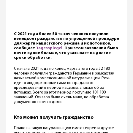
С 2021 года более 50 тысяч человек получили
немецкое гражданство по упрощенной процедуре
для жертв нацистского режима и их потомков,
сообщает
Tagesspiegel
. При этом заявлений было
почти вдвое больше, что указывает на долгие
сроки обработки.
С начала 2021 года по конец марта этого года 52 180
человек получили гражданство Германии в рамках так
называемой компенсационной натурализации. Речь
идет о людях, которые сами пострадали от
преследований в период нацизма, а также об их
потомках. Всего за этот период поступило 101 180
заявлений. Отказов было очень мало, но обработка
документов тянется долго.
Кто может получить гражданство
Право на такую натурализацию имеют евреи и другие
люди, которые из-за политических, расистских или