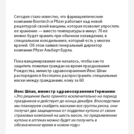
Сегодня стало известно, что фармацевтические
компании Biontech и Pfizer работают над новой
рецептурой своей вакцины, которая позволит упростить
ее хранение — вместо температуры в минус 70 её
можно будет хранить при обычном охлаждении, в
специальном холодильнике, который есть у многих
врачей. Об этом заявил генеральный директор
компании Pfizer Альберт Бурла.
Пока вакцинирование не началось, чтобы как-то
защитить пожилых граждан на время празднования
Рождества, министр здравоохранения Йенс Шпан
распорядился бесплатно распространить специальные
маски между гражданами, кому за 60.
Йенс Шпан, министр здравоохранения Германии
:
«
Это решение было принято исключительно на период
праздников и действует до конца декабря. Впоследствии
мы планируем снабдить масками все группы риска, они
получат два защищенных от подделки купона от своих
страховых компаний на шесть масок, по предъявлению
купона в аптеках можно будет их получить в
обозначенное время в новом году.
«