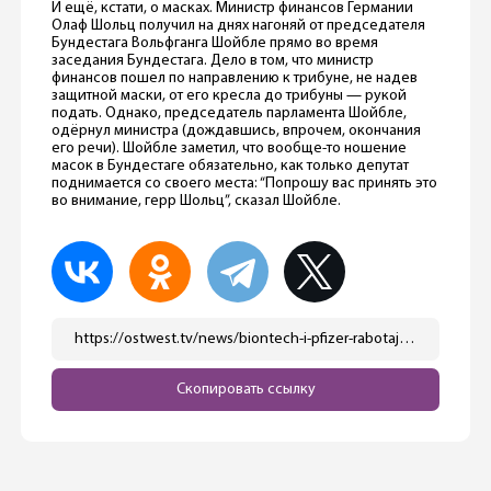
И ещё, кстати, о масках. Министр финансов Германии
Олаф Шольц получил на днях нагоняй от председателя
Бундестага Вольфганга Шойбле прямо во время
заседания Бундестага. Дело в том, что министр
финансов пошел по направлению к трибуне, не надев
защитной маски, от его кресла до трибуны — рукой
подать. Однако, председатель парламента Шойбле,
одёрнул министра (дождавшись, впрочем, окончания
его речи). Шойбле заметил, что вообще-то ношение
масок в Бундестаге обязательно, как только депутат
поднимается со своего места: “Попрошу вас принять это
во внимание, герр Шольц”, сказал Шойбле.
https://ostwest.tv/news/biontech-i-pfizer-rabotajut-nad-novoj-recepturoj/
Скопировать ссылку