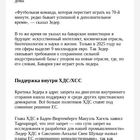
дома.
«Футбольная команда, которая перестает играть на 70-й
минуте, редко бывает успешной в дополнительное
время», — сказал Зедер.
В то же время он указал на баварские инвестиции в
будущее: искусственный интеллект, космическая отрасль,
биотехнологии и науки о жизни. Только в 2025 году на
эти сферы выделят 9 миллиардов евро. Так Зедер
связывает требования о сохранении сильной
индустриальной базы с упором на новые отрасли, где, по
его словам, Бавария уже играет роль лидера.
Поддержка внутри ХДС/ХСС
Критика Зедера в адрес запрета на двигатели внутреннего
сгорания нашла поддержку и среди других христианских
демократов. Всё больше политиков ХДС ставят под
сомнение решение ЕС.
Глава ХДС в Баден-Вюртемберге Мануэль Хагель заявил
Tagesspiegel, что этот запрет — «по сути запрет на
исследования и разработки для нашей промышленности».
Лидер ХДС в Саксонии-Анхальт Свен Шульце назвал
планы ЕС «совершенно нереалистичными», так как