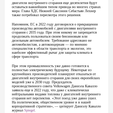
двигатели внутреннего сгорания еще десятилетия будут
оставаться важнейшим типом привода во многих странах
мира. Глава ХДС Нижней Саксонии Себастьян Лехнер
также потребовал пересмотра этого решения.
Напомним, ЕС в 2022 году договорился о прекращении
производства автомобилей с двигателями внутреннего
сгорания с 2035 года. При этом никому не запрещается
продолжать пользоваться своим бензиновым или
дизельным автомобилем. Требование адресовано не
автомобилистам, а автоконцернам — по мнению
специалистов в области транспорта и экологии, это
наиболее эффективный рычаг для защиты климата в
сфере транспорта.
При этом промышленность уже давно готовится к
полностью электрическому будущему. Некоторые из
крупнейших производителей планируют отказаться от
двигателей внутреннего сгорания для своих европейских
моделей уже к 2030 году. Председатель
производственного совета Volkswagen Даниэла Кавалло
заявила еще в 2022 году, что даже с климатически
нейтральными видами топлива у двигателей внутреннего
сгорания нет перспектив. «Этот поезд уже давно ушел.
На политическом, общественном уровне и в нашей
корпоративной стратегии», — цитирует Даниэлу Кавалло
журнал
Spiegel
.