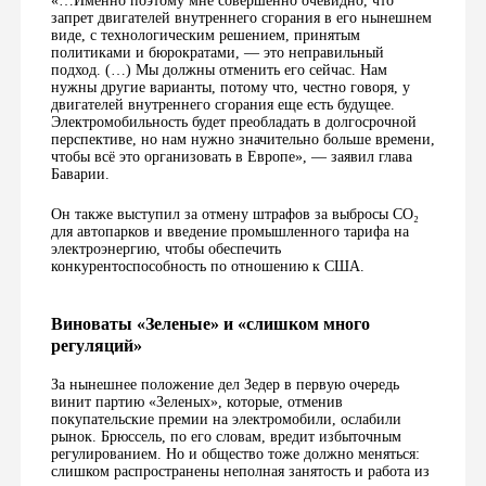
«…Именно поэтому мне совершенно очевидно, что
запрет двигателей внутреннего сгорания в его нынешнем
виде, с технологическим решением, принятым
политиками и бюрократами, — это неправильный
подход. (…) Мы должны отменить его сейчас. Нам
нужны другие варианты, потому что, честно говоря, у
двигателей внутреннего сгорания еще есть будущее.
Электромобильность будет преобладать в долгосрочной
перспективе, но нам нужно значительно больше времени,
чтобы всё это организовать в Европе», — заявил глава
Баварии.
Он также выступил за отмену штрафов за выбросы CO₂
для автопарков и введение промышленного тарифа на
электроэнергию, чтобы обеспечить
конкурентоспособность по отношению к США.
Виноваты «Зеленые» и «слишком много
регуляций»
За нынешнее положение дел Зедер в первую очередь
винит партию «Зеленых», которые, отменив
покупательские премии на электромобили, ослабили
рынок. Брюссель, по его словам, вредит избыточным
регулированием. Но и общество тоже должно меняться:
слишком распространены неполная занятость и работа из