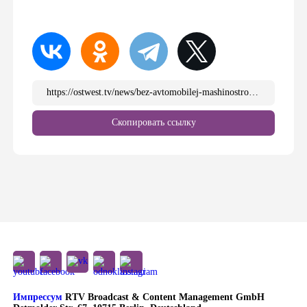
https://ostwest.tv/news/bez-avtomobilej-mashinostroeniya-i-himii-germaniya-eto-dama-bez-niza-premer-ministr-bavarii/
Скопировать ссылку
Импрессум
RTV Broadcast & Content Management GmbH