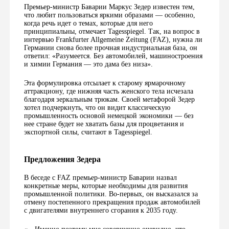
Премьер-министр Баварии Маркус Зедер известен тем,
что любит пользоваться яркими образами — особенно,
когда речь идет о темах, которые для него
принципиальны, отмечает Tagesspiegel. Так, на вопрос в
интервью Frankfurter Allgemeine Zeitung (FAZ), нужна ли
Германии снова более прочная индустриальная база, он
ответил: «Разумеется. Без автомобилей, машиностроения
и химии Германия — это дама без низа».
Эта формулировка отсылает к старому ярмарочному
аттракциону, где нижняя часть женского тела исчезала
благодаря зеркальным трюкам. Своей метафорой Зедер
хотел подчеркнуть, что он видит классическую
промышленность основой немецкой экономики — без
нее стране будет не хватать базы для процветания и
экспортной силы, считают в Tagesspiegel.
Предложения Зедера
В беседе с FAZ премьер-министр Баварии назвал
конкретные меры, которые необходимы для развития
промышленной политики. Во-первых, он высказался за
отмену постепенного прекращения продаж автомобилей
с двигателями внутреннего сгорания к 2035 году.