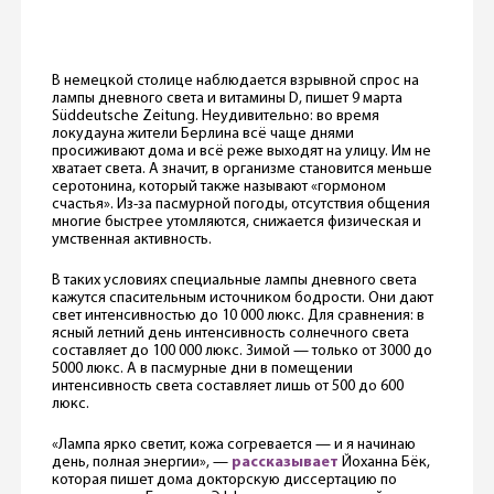
В немецкой столице наблюдается взрывной спрос на
лампы дневного света и витамины D, пишет 9 марта
Süddeutsche Zeitung. Неудивительно: во время
локудауна жители Берлина всё чаще днями
просиживают дома и всё реже выходят на улицу. Им не
хватает света. А значит, в организме становится меньше
серотонина, который также называют «гормоном
счастья». Из-за пасмурной погоды, отсутствия общения
многие быстрее утомляются, снижается физическая и
умственная активность.
В таких условиях специальные лампы дневного света
кажутся спасительным источником бодрости. Они дают
свет интенсивностью до 10 000 люкс. Для сравнения: в
ясный летний день интенсивность солнечного света
составляет до 100 000 люкс. Зимой — только от 3000 до
5000 люкс. А в пасмурные дни в помещении
интенсивность света составляет лишь от 500 до 600
люкс.
«Лампа ярко светит, кожа согревается — и я начинаю
день, полная энергии», —
рассказывает
Йоханна Бёк,
которая пишет дома докторскую диссертацию по