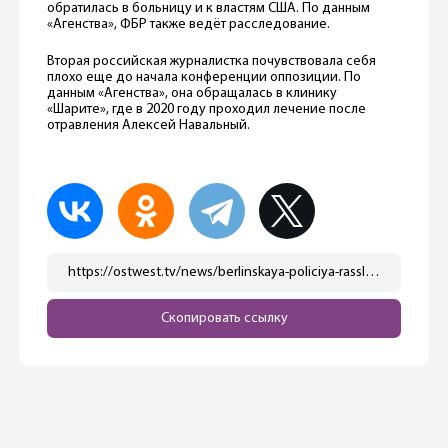
обратилась в больницу и к властям США. По данным
«Агенства», ФБР также ведёт расследование.
Вторая российская журналистка почувствовала себя
плохо еще до начала конференции оппозиции. По
данным «Агенства», она обращалась в клинику
«Шарите», где в 2020 году проходил лечение после
отравления Алексей Навальный.
https://ostwest.tv/news/berlinskaya-policiya-rassleduet-vozmozhnoe-otravlenie-dvuh-uchastnic-vstrechi-rossijskih-oppozicionerov/
Скопировать ссылку