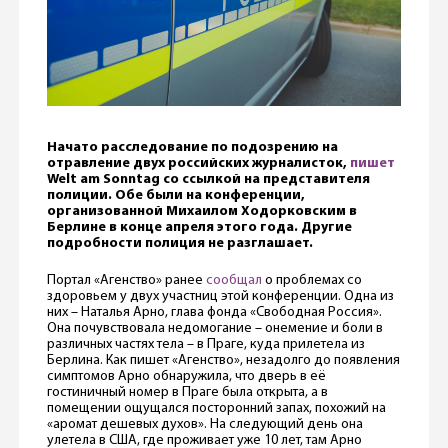
Начато расследование по подозрению на
отравление двух российских журналисток,
пишет
Welt am Sonntag со ссылкой на представителя
полиции. Обе были на конференции,
организованной Михаилом Ходорковским в
Берлине в конце апреля этого года. Другие
подробности полиция не разглашает.
Портал «Агенство» ранее
сообщал
о проблемах со
здоровьем у двух участниц этой конференции. Одна из
них – Наталья Арно, глава фонда «Свободная Россия».
Она почувствовала недомогание – онемение и боли в
различных частях тела – в Праге, куда прилетела из
Берлина. Как пишет «Агенство», незадолго до появления
симптомов Арно обнаружила, что дверь в её
гостиничный номер в Праге была открыта, а в
помещении ощущался посторонний запах, похожий на
«аромат дешевых духов». На следующий день она
улетела в США, где проживает уже 10 лет, там Арно