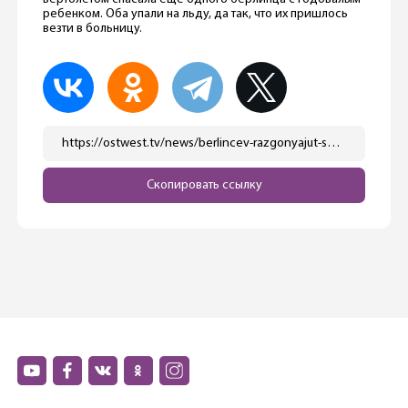
ребенком. Оба упали на льду, да так, что их пришлось
везти в больницу.
https://ostwest.tv/news/berlincev-razgonyajut-so-lda-zamerzshih-ozer/
Скопировать ссылку