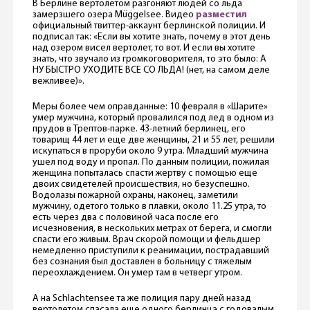
В Берлине вертолетом разгоняют людей со льда
замерзшего озера Müggelsee. Видео
разместил
официальный твиттер-аккаунт берлинской полиции. И
подписал так: «Если вы хотите знать, почему в этот день
над озером висел вертолет, то вот. И если вы хотите
знать, что звучало из громкоговорителя, то это было: А
НУ БЫСТРО УХОДИТЕ ВСЕ СО ЛЬДА! (нет, на самом деле
вежливее)».
Меры более чем оправданные: 10 февраля в «Шарите»
умер мужчина, который провалился под лед в одном из
прудов в Трептов-парке. 43-летний берлинец, его
товарищ 44 лет и еще две женщины, 21 и 55 лет, решили
искупаться в проруби около 9 утра. Младший мужчина
ушел под воду и пропал. По данным полиции, пожилая
женщина попыталась спасти жертву с помощью еще
двоих свидетелей происшествия, но безуспешно.
Водолазы пожарной охраны, наконец, заметили
мужчину, одетого только в плавки, около 11.25 утра, то
есть через два с половиной часа после его
исчезновения, в нескольких метрах от берега, и смогли
спасти его живым. Врач скорой помощи и фельдшер
немедленно приступили к реанимации, пострадавший
без сознания был доставлен в больницу с тяжелым
переохлаждением. Он умер там в четверг утром.
А на Schlachtensee та же полиция пару дней назад
вертолетом спасала еще одного берлинца с годовалым