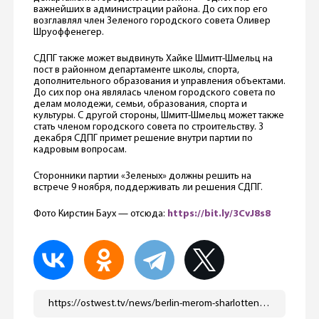
важнейших в администрации района. До сих пор его
возглавлял член Зеленого городского совета Оливер
Шруоффенегер.
СДПГ также может выдвинуть Хайке Шмитт-Шмельц на
пост в районном департаменте школы, спорта,
дополнительного образования и управления объектами.
До сих пор она являлась членом городского совета по
делам молодежи, семьи, образования, спорта и
культуры. С другой стороны, Шмитт-Шмельц может также
стать членом городского совета по строительству. 3
декабря СДПГ примет решение внутри партии по
кадровым вопросам.
Сторонники партии «Зеленых» должны решить на
встрече 9 ноября, поддерживать ли решения СДПГ.
Фото Кирстин Баух — отсюда:
https://bit.ly/3CvJ8s8
https://ostwest.tv/news/berlin-merom-sharlottenburga-mozhet-stat-predstavitelnica-zelenyh/