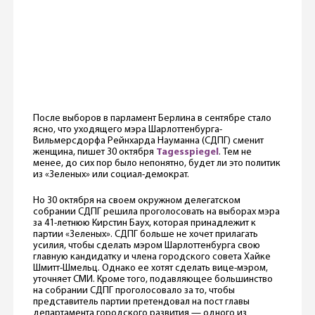
После выборов в парламент Берлина в сентябре стало
ясно, что уходящего мэра Шарлоттенбурга-
Вильмерсдорфа Рейнхарда Науманна (СДПГ) сменит
женщина, пишет 30 октября
Tagesspiegel
. Тем не
менее, до сих пор было непонятно, будет ли это политик
из «Зеленых» или социал-демократ.
Но 30 октября на своем окружном делегатском
собрании СДПГ решила проголосовать на выборах мэра
за 41-летнюю Кирстин Баух, которая принадлежит к
партии «Зеленых». СДПГ больше не хочет прилагать
усилия, чтобы сделать мэром Шарлоттенбурга свою
главную кандидатку и члена городского совета Хайке
Шмитт-Шмельц. Однако ее хотят сделать вице-мэром,
уточняет СМИ. Кроме того, подавляющее большинство
на собрании СДПГ проголосовало за то, чтобы
представитель партии претендовал на пост главы
департамента городского развития — одного из