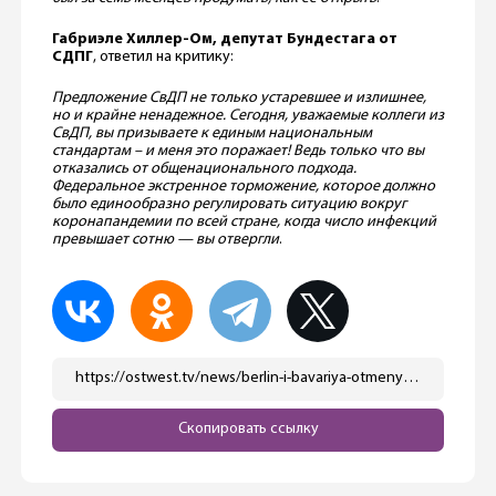
Габриэле Хиллер-Ом, депутат Бундестага от
СДПГ
, ответил на критику:
Предложение СвДП не только устаревшее и излишнее,
но и крайне ненадежное. Сегодня, уважаемые коллеги из
СвДП, вы призываете к единым национальным
стандартам – и меня это поражает! Ведь только что вы
отказались от общенационального подхода.
Федеральное экстренное торможение, которое должно
было единообразно регулировать ситуацию вокруг
коронапандемии по всей стране, когда число инфекций
превышает сотню — вы отвергли
.
https://ostwest.tv/news/berlin-i-bavariya-otmenyajut-ryad-ogranichenij/
Скопировать ссылку