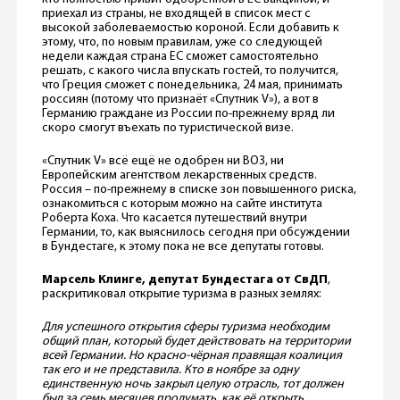
приехал из страны, не входящей в список мест с
высокой заболеваемостью короной. Если добавить к
этому, что, по новым правилам, уже со следующей
недели каждая страна ЕС сможет самостоятельно
решать, с какого числа впускать гостей, то получится,
что Греция сможет с понедельника, 24 мая, принимать
россиян (потому что признаёт «Спутник V»), а вот в
Германию граждане из России по-прежнему вряд ли
скоро смогут въехать по туристической визе.
«Спутник V» всё ещё не одобрен ни ВОЗ, ни
Европейским агентством лекарственных средств.
Россия – по-прежнему в списке зон повышенного риска,
ознакомиться с которым можно на сайте института
Роберта Коха. Что касается путешествий внутри
Германии, то, как выяснилось сегодня при обсуждении
в Бундестаге, к этому пока не все депутаты готовы.
Марсель Клинге, депутат Бундестага от СвДП
,
раскритиковал открытие туризма в разных землях:
Для успешного открытия сферы туризма необходим
общий план, который будет действовать на территории
всей Германии. Но красно-чёрная правящая коалиция
так его и не представила. Кто в ноябре за одну
единственную ночь закрыл целую отрасль, тот должен
был за семь месяцев продумать, как её открыть
.