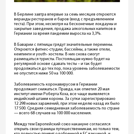
В Берлине завтра впервые за семь месяцев откроются
веранды ресторанов и баров (вход с предъявлением
теста). При этом, несмотря на бесконечные локдауны и
закрытые заведения, продажа алкогольных напитков в
Германии за время пандемии выросла на 3,3%.
В Баварии с пятницы грядут значительные перемены.
Откроются фитнес-студии, бассейны, а также отели,
кемпинги и youth- хостелы. В них снова смогут
размещаться туристы. Постояльцам нужно будет на
регулярной основе сдавать тесты – и так будет
продолжаться до тех пор, пока уровень заболеваемости
не опустится ниже 50 на 100 000.
Заболеваемость коронавирусом в Германии
продолжает снижаться. Правда, как отметил 20 мая
институт имени Роберта Коха, все чаще выявляется
индийский штамм короны. За сутки зарегистрировано
12 298 новых заражений, при этом неделю назад их было
17 500. Средняя семидневная заболеваемость по стране
— всего 68 случаев на 100 000 населения.
Между тем Европейский союз накануне согласился
открыть свои границы путешественникам, но только тем,
кто полностью привит одобренной в ЕС вакциной, и