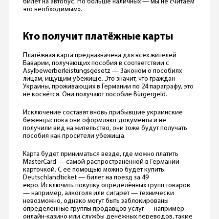
билет на автобус. Но больше наличных — мы не считаем
это необходимым».
Кто получит платёжные карты
Платёжная карта предназначена для всех жителей
Баварии, получающих пособия в соответствии с
Asylbewerberleistungsgesetz — Законом о пособиях
лицам, ищущим убежище. Это значит, что граждан
Украины, проживающих в Германии по 24 параграфу, это
не коснётся. Они получают пособие Bürgergeld.
Исключение составят вновь прибывшие украинские
беженцы: пока они оформляют документы и не
получили вид на жительство, они тоже будут получать
пособия как просители убежища.
Карта будет приниматься везде, где можно платить
MasterCard — самой распространённой в Германии
карточкой. С её помощью можно будет купить
Deutschlandticket — билет на поезд за 49
евро. Исключить покупку определённых групп товаров
— например, алкоголя или сигарет — технически
невозможно, однако могут быть заблокированы
определённые группы продавцов услуг — например
онлайн-казино или службы денежных переводов, такие