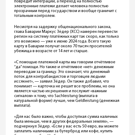
повредит интеграции, а переход на полностью
электронные платежи делает человека полностью
прозрачным перед государством и вообще граничит с
тотальным контролем.
Несмотря на задержку общенационального закона,
глава Баварии Маркус Зёдер (ХСС) намерен перевести
регион на систему платёжных карт так скоро, как только
это возможно — уже к июню 2024 года. Всего такую
карту в Баварии получат около 70 тысяч просителей
убежища в возрасте от 14 лет и старше.
«С помощью платежной карты мы говорим отчётливое
“да” помощи. Но также и отчётливое «нет» денежным
переводам за границу. Это означает, что денежный
поток для контрабандистов и торговцев людьми
иссякнет», — заявил Зёдер. Он также добавил, что
понимает — карточка не решит все проблемы, но она
является частью их решения и послужит «важным
сигналом» к тому, что Sachleistung (выплата в
натуральной форме) лучше, чем Geldleistung (денежная
выплата).
«Для нас было важно, чтобы доступная сумма наличных
была меньше, чем в других федеральных землях», —
подчеркнул Зёдер. «Если у вас есть 50 евро, вы можете
заплатить наличными за бутерброд или кофе, купить