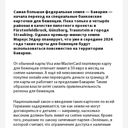
Самая большая федеральная земля — Бавария —
начала переход на специальные банковские
карточки для беженцев. Пока только в четырёх
районах в качестве пилотного проекта: в
Fürstenfeldbruck, Günzburg, Traunstein и городе
Straubing. Однако премьер-министр земли
Маркус Зёдер планирует, что уже в середине 2024
года такие карты для беженцев будут
использоваться повсеместно на территории
Баварии.
От обычной карты Visa или MasterCard платёжную карту
для беженцев отличает лимит в 50 евро в месяц на
снятие наличных. А ещё ей невозможно оплачивать
покупки онлайн или переводить деньги за границу. И
эти карты не работают за пределами Баварии. Таким
образом власти хотят снизить привлекательность
региона для беженцев.
Национальный закон о введении таких карточек по всей
Германии задерживается, так как земли не могут
договориться о деталях — например, насколько
высоким должен быть лимит на снятие наличных. Кроме
того, решение по закону затягивает партия «Зелёных», в
которой считают, что ограничение доступа к наличным