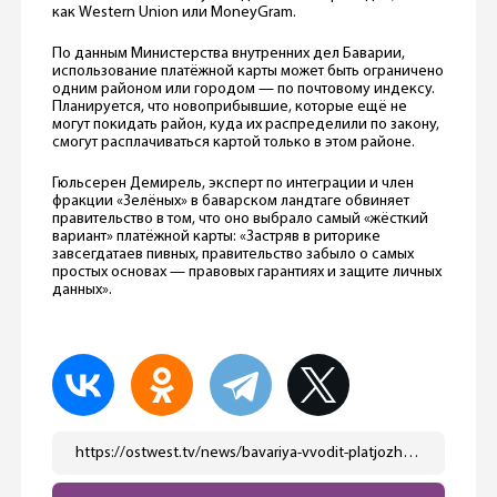
как Western Union или MoneyGram.
По данным Министерства внутренних дел Баварии,
использование платёжной карты может быть ограничено
одним районом или городом — по почтовому индексу.
Планируется, что новоприбывшие, которые ещё не
могут покидать район, куда их распределили по закону,
смогут расплачиваться картой только в этом районе.
Гюльсерен Демирель, эксперт по интеграции и член
фракции «Зелёных» в баварском ландтаге обвиняет
правительство в том, что оно выбрало самый «жёсткий
вариант» платёжной карты: «Застряв в риторике
завсегдатаев пивных, правительство забыло о самых
простых основах — правовых гарантиях и защите личных
данных».
https://ostwest.tv/news/bavariya-vvodit-platjozhnye-karty-dlya-bezhencev/