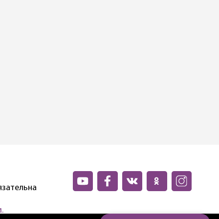
язательна
.