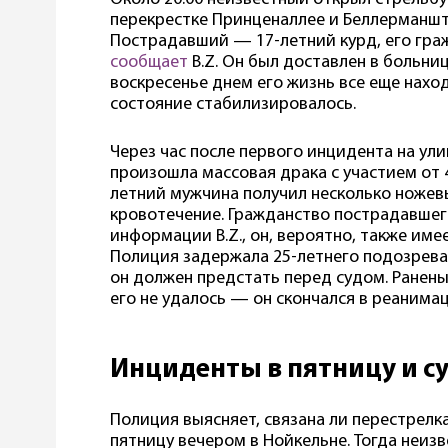
перекрестке Принценаллее и Беллерманштр
Пострадавший — 17-летний курд, его гра
сообщает
B.Z. Он был доставлен в больниц
воскресенье днем его жизнь все еще наход
состояние стабилизировалось.
Через час после первого инцидента на ул
произошла массовая драка с участием от 4
летний мужчина получил несколько ножев
кровотечение. Гражданство пострадавшего
информации B.Z., он, вероятно, также им
Полиция задержала 25-летнего подозревае
он должен предстать перед судом. Ранены
его не удалось — он скончался в реанимац
Инциденты в пятницу и с
Полиция выясняет, связана ли перестрелк
пятницу вечером в Нойкельне. Тогда неиз