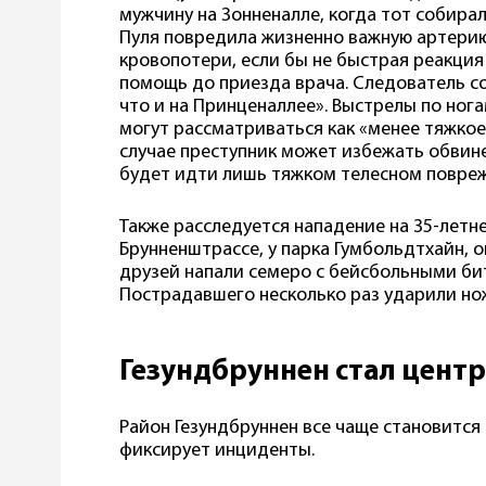
мужчину на Зонненалле, когда тот собирал
Пуля повредила жизненно важную артерию
кровопотери, если бы не быстрая реакция
помощь до приезда врача. Следователь со
что и на Принценаллее». Выстрелы по ног
могут рассматриваться как «менее тяжкое
случае преступник может избежать обвине
будет идти лишь тяжком телесном повре
Также расследуется нападение на 35-летн
Брунненштрассе, у парка Гумбольдтхайн, ок
друзей напали семеро с бейсбольными б
Пострадавшего несколько раз ударили нож
Гезундбруннен стал цент
Район Гезундбруннен все чаще становится
фиксирует инциденты.