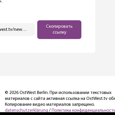
».
Скопировать
https://ostwest.tv/news/banditskaya-vojna-v-berline-vyshla-na-novyj-uroven/
ссылку
© 2026 OstWest Berlin. При использовании текстовых
материалов с сайта активная ссылка на OstWest.tv об
Копирование видео материалов запрещено.
datenschutzerklärung
/
Политика конфиденциальности