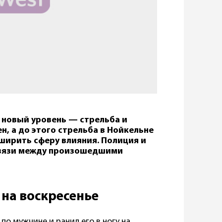
 новый уровень — стрельба и
н, а до этого стрельба в Нойкельне
ширить сферу влияния. Полиция и
связи между произошедшими
 на воскресенье
по мужчине и ранил его в ногу на