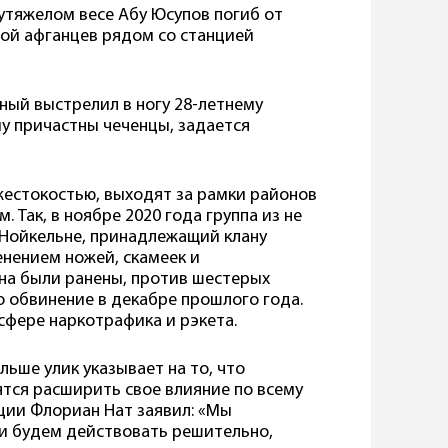
лутяжелом весе Абу Юсупов погиб от
пой афганцев рядом со станцией
ный выстрелил в ногу 28-летнему
у причастны чеченцы, задается
жестокостью, выходят за рамки районов
 Так, в ноябре 2020 года группа из не
в Нойкельне, принадлежащий клану
енением ножей, скамеек и
ана были ранены, против шестерых
о обвинение в декабре прошлого года.
сфере наркотрафика и рэкета.
льше улик указывает на то, что
тся расширить свое влияние по всему
ции Флориан Нат заявил: «Мы
и будем действовать решительно,