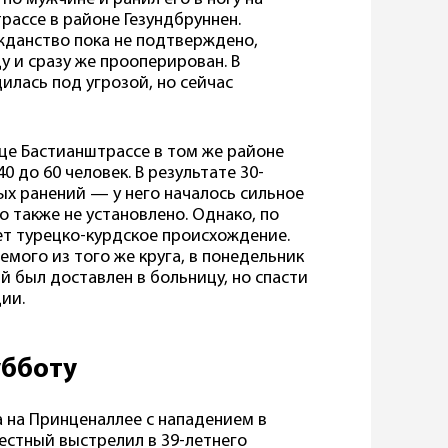
ассе в районе Гезундбруннен.
жданство пока не подтверждено,
у и сразу же прооперирован. В
илась под угрозой, но сейчас
ице Бастианштрассе в том же районе
0 до 60 человек. В результате 30-
ых ранений — у него началось сильное
 также не установлено. Однако, по
еет турецко-курдское происхождение.
мого из того же круга, в понедельник
й был доставлен в больницу, но спасти
ии.
убботу
а на Принценаллее с нападением в
вестный выстрелил в 39-летнего