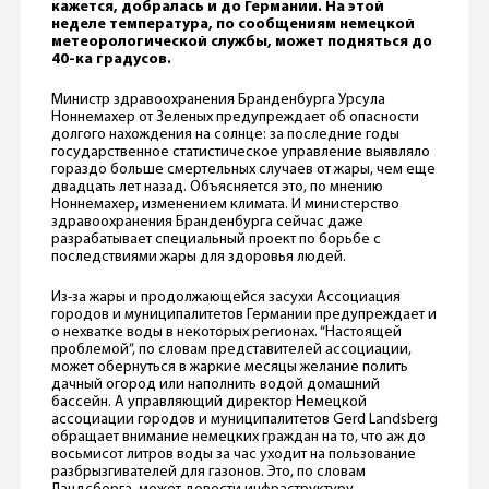
кажется, добралась и до Германии. На этой
неделе температура, по сообщениям немецкой
метеорологической службы, может подняться до
40-ка градусов.
Министр здравоохранения Бранденбурга Урсула
Ноннемахер от Зеленых предупреждает об опасности
долгого нахождения на солнце: за последние годы
государственное статистическое управление выявляло
гораздо больше смертельных случаев от жары, чем еще
двадцать лет назад. Объясняется это, по мнению
Ноннемахер, изменением климата. И министерство
здравоохранения Бранденбурга сейчас даже
разрабатывает специальный проект по борьбе с
последствиями жары для здоровья людей.
Из-за жары и продолжающейся засухи Ассоциация
городов и муниципалитетов Германии предупреждает и
о нехватке воды в некоторых регионах. “Настоящей
проблемой”, по словам представителей ассоциации,
может обернуться в жаркие месяцы желание полить
дачный огород или наполнить водой домашний
бассейн. А управляющий директор Немецкой
ассоциации городов и муниципалитетов Gerd Landsberg
обращает внимание немецких граждан на то, что аж до
восьмисот литров воды за час уходит на пользование
разбрызгивателей для газонов. Это, по словам