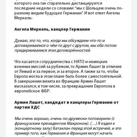
которого она так старательно дистанцируется
последние недели со словами: “мы с Шольцем очень по-
разному видим будущее Германии”. И вот ответ Ангелы
Меркель:
Ангела Меркель, канцлер Германии
Думаю, это то, что, когда мы обсуждаем что-то и
договариваемся о чём-то друг с другом, мы оба потом
придерживаемся этих договорённостей
.
Что касается сотрудничества с НАТО и немецких
военных миссий за рубежом, то Армин Лашет (в отличие
от Левых) и за первое, и за второе. А также за то, чтобы
Европа могла в этом плане быть более самостоятельной.
В завершении визита во Францию Армин Лашет
высказался, в том числе, за превращение Европола в
европейское ФБР:
Армин Лашет, кандидат в канцлеры Германии от
партии ХДС
Мы очень хорошо, очень по-дружески поговорили (с
французским президентом Макроном). (…) Я ездил к
(концертному залу) Батаклан перед этой встречей, и это
пример того, как Германия и Франция могут начать