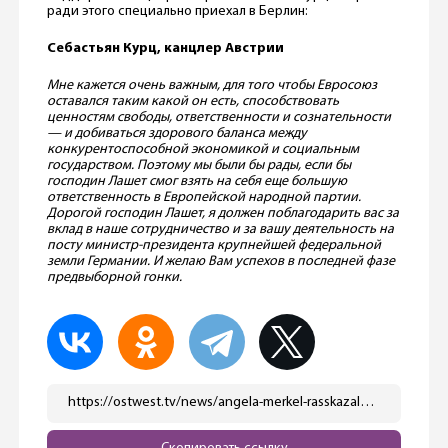
ради этого специально приехал в Берлин:
Себастьян Курц, канцлер Австрии
Мне кажется очень важным, для того чтобы Евросоюз
оставался таким какой он есть, способствовать
ценностям свободы, ответственности и сознательности
— и добиваться здорового баланса между
конкурентоспособной экономикой и социальным
государством. Поэтому мы были бы рады, если бы
господин Лашет смог взять на себя еще большую
ответственность в Европейской народной партии.
Дорогой господин Лашет, я должен поблагодарить вас за
вклад в наше сотрудничество и за вашу деятельность на
посту министр-президента крупнейшей федеральной
земли Германии. И желаю Вам успехов в последней фазе
предвыборной гонки.
https://ostwest.tv/news/angela-merkel-rasskazala-chto-ej-nravitsya-v-olafe-sholce/