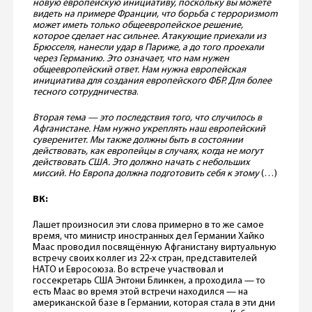
новую европейскую инициативу, поскольку вы можете
видеть на примере Франции, что борьба с терроризмom
может иметь только общеевропейское решение,
которое сделает нас сильнее. Атакующие приехали из
Брюсселя, нанесли удар в Париже, а до того проехали
через Германию. Это означает, что нам нужен
общеевропейский ответ. Нам нужна европейская
инициатива для создания европейского ФБР. Для более
тесного сотрудничества
.
Вторая тема — это последствия того, что случилось в
Афганистане. Нам нужно укреплять наш европейский
суверенитет. Мы также должны быть в состоянии
действовать, как европейцы в случаях, когда не могут
действовать США. Это должно начать с небольших
миссий. Но Европа должна подготовить себя к этому
(…)
ВК:
Лашет произносил эти слова примерно в то же самое
время, что министр иностранных дел Германии Хайко
Маас проводил посвящённую Афганистану виртуальную
встречу своих коллег из 22-х стран, представителей
НАТО и Евросоюза. Во встрече участвовал и
госсекретарь США Энтони Блинкен, а проходила — то
есть Маас во время этой встречи находился — на
американской базе в Германии, которая стала в эти дни