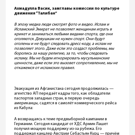
Ахмадулла Васик, замглавы комиссии по культуре
движения “Талибан”
В эпоху медиа люди смотрят фото и видео. Ислам и
Исламский Эмират не позволяет женщинам играть в
крикет и заниматься любыми видами спорта, где они
оголяются. Девушкам не нужен спорт. Они будут
оголены и не будут следовать дресс-коду, а ислам не
позволяет этого. Даже если это создаст проблемы, мы
боролись за нашу религию, за то, чтобы следовать
исламу. Мы не будем игнорировать мусульманские
ценности, даже если это вызовет сопротивление, мы не
откажемся от исламских правил.
Эвакуация из Афганистана сегодня продолжилась —
агентство АП передаёт кадры того, как обладатели
паспортов западных стран, в первую очередь
американцы, садятся в самолёт коммерческого рейса
из Кабула:
А возвращаясь к теме предвыборной кампании в
Германии. Сегодня кандидат от ХДС Армин Лашет
получил мощную поддержку из-за рубежа. Его
поддержал канцлер Австрии Себастьян Курц — причём