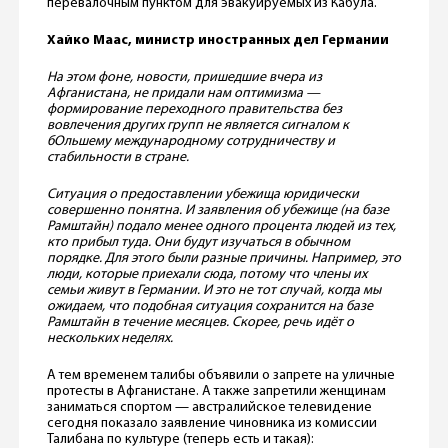
перевалочным пунктом для эвакуируемых из Кабула.
Хайко Маас, министр иностранных дел Германии
На этом фоне, новости, пришедшие вчера из
Афганистана, не придали нам оптимизма —
формирование переходного правительства без
вовлечения других групп не является сигналом к
бОльшему международному сотрудничеству и
стабильности в стране.
Ситуация о предоставлении убежища юридически
совершенно понятна. И заявления об убежище (на базе
Рамштайн) подало менее одного процента людей из тех,
кто прибыл туда. Они будут изучаться в обычном
порядке. Для этого были разные причины. Например, это
люди, которые приехали сюда, потому что члены их
семьи живут в Германии. И это не тот случай, когда мы
ожидаем, что подобная ситуация сохранится на базе
Рамштайн в течение месяцев. Скорее, речь идёт о
нескольких неделях.
А тем временем талибы объявили о запрете на уличные
протесты в Афганистане. А также запретили женщинам
заниматься спортом — австралийское телевидение
сегодня показало заявление чиновника из комиссии
Талибана по культуре (теперь есть и такая):