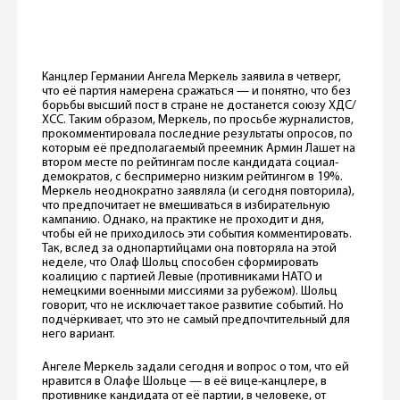
Канцлер Германии Ангела Меркель заявила в четверг,
что её партия намерена сражаться — и понятно, что без
борьбы высший пост в стране не достанется союзу ХДС/
ХСС. Таким образом, Меркель, по просьбе журналистов,
прокомментировала последние результаты опросов, по
которым её предполагаемый преемник Армин Лашет на
втором месте по рейтингам после кандидата социал-
демократов, с беспримерно низким рейтингом в 19%.
Меркель неоднократно заявляла (и сегодня повторила),
что предпочитает не вмешиваться в избирательную
кампанию. Однако, на практике не проходит и дня,
чтобы ей не приходилось эти события комментировать.
Так, вслед за однопартийцами она повторяла на этой
неделе, что Олаф Шольц способен сформировать
коалицию с партией Левые (противниками НАТО и
немецкими военными миссиями за рубежом). Шольц
говорит, что не исключает такое развитие событий. Но
подчёркивает, что это не самый предпочтительный для
него вариант.
Ангеле Меркель задали сегодня и вопрос о том, что ей
нравится в Олафе Шольце — в её вице-канцлере, в
противнике кандидата от её партии, в человеке, от