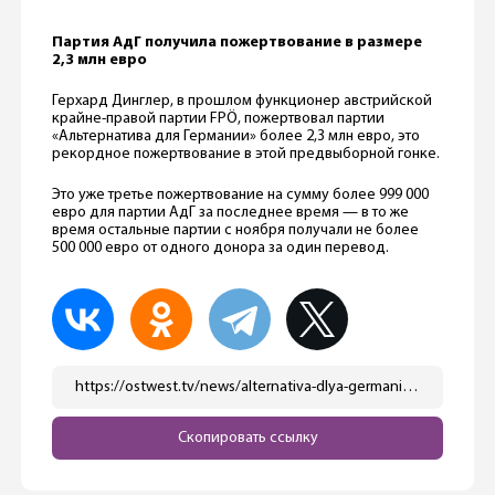
Партия АдГ получила пожертвование в размере
2,3 млн евро
Герхард Динглер, в прошлом функционер австрийской
крайне-правой партии FPÖ, пожертвовал партии
«Альтернатива для Германии» более 2,3 млн евро, это
рекордное пожертвование в этой предвыборной гонке.
Это уже третье пожертвование на сумму более 999 000
евро для партии АдГ за последнее время — в то же
время остальные партии c ноября получали не более
500 000 евро от одного донора за один перевод.
https://ostwest.tv/news/alternativa-dlya-germanii-poluchila-rekordnoe-pozhertvovanie-v-etom-godu/
Скопировать ссылку