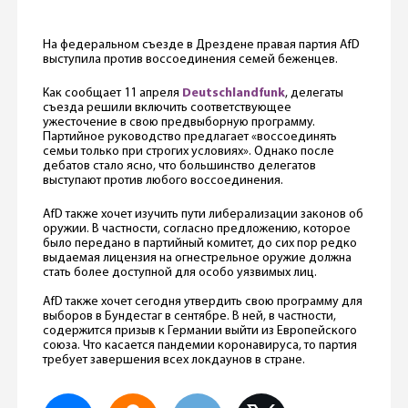
На федеральном съезде в Дрездене правая партия AfD
выступила против воссоединения семей беженцев.
Как сообщает 11 апреля
Deutschlandfunk
, делегаты
съезда решили включить соответствующее
ужесточение в свою предвыборную программу.
Партийное руководство предлагает «воссоединять
семьи только при строгих условиях». Однако после
дебатов стало ясно, что большинство делегатов
выступают против любого воссоединения.
AfD также хочет изучить пути либерализации законов об
оружии. В частности, согласно предложению, которое
было передано в партийный комитет, до сих пор редко
выдаемая лицензия на огнестрельное оружие должна
стать более доступной для особо уязвимых лиц.
AfD также хочет сегодня утвердить свою программу для
выборов в Бундестаг в сентябре. В ней, в частности,
содержится призыв к Германии выйти из Европейского
союза. Что касается пандемии коронавируса, то партия
требует завершения всех локдаунов в стране.