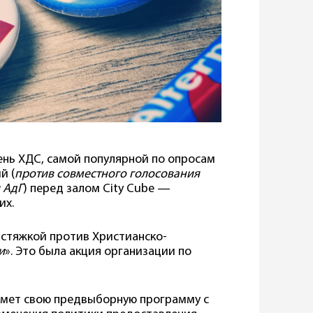
ень ХДС, самой популярной по опросам
й (
против совместного голосования
 АдГ
) перед залом City Cube —
их.
астяжкой против Христианско-
и
». Это была акция организации по
имет свою предвыборную программу с