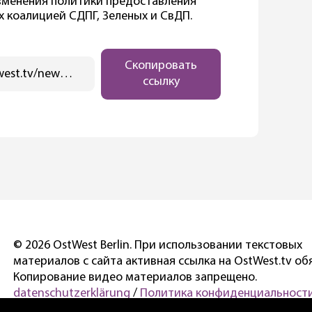
зменения политики предоставления
 коалицией СДПГ, Зеленых и СвДП.
Скопировать
https://ostwest.tv/news/700-policejskih-ohranyajut-sezd-partii-hds/
ссылку
© 2026 OstWest Berlin. При использовании текстовых
материалов с сайта активная ссылка на OstWest.tv об
Копирование видео материалов запрещено.
datenschutzerklärung
/
Политика конфиденциальности