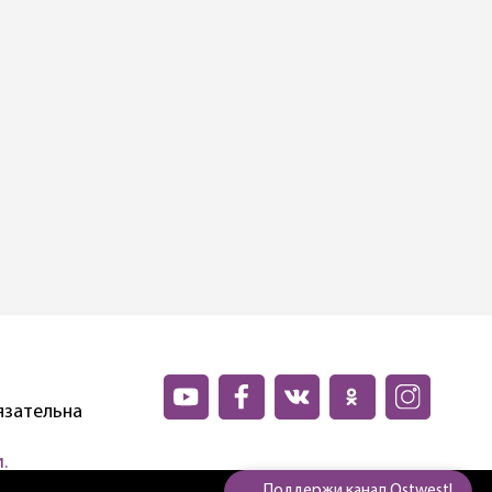
язательна
.