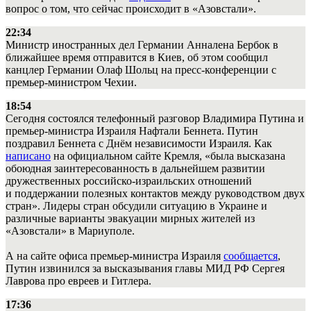
вопрос о том, что сейчас происходит в «Азовстали».
22:34
Министр иностранных дел Германии Анналена Бербок в
ближайшее время отправится в Киев, об этом сообщил
канцлер Германии Олаф Шольц на пресс-конференции с
премьер-министром Чехии.
18:54
Сегодня состоялся телефонный разговор Владимира Путина и
премьер-министра Израиля Нафтали Беннета. Путин
поздравил Беннета с Днём независимости Израиля. Как
написано
на официальном сайте Кремля, «была высказана
обоюдная заинтересованность в дальнейшем развитии
дружественных российско-израильских отношений
и поддержании полезных контактов между руководством двух
стран». Лидеры стран обсудили ситуацию в Украине и
различные варианты эвакуации мирных жителей из
«Азовстали» в Мариуполе.
А на сайте офиса премьер-министра Израиля
сообщается
,
Путин извинился за высказывания главы МИД РФ Сергея
Лаврова про евреев и Гитлера.
17:36