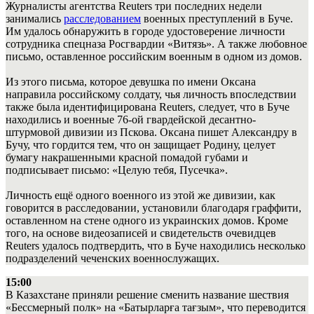
Журналисты агентства Reuters три последних недели
занимались
расследованием
военных преступлений в Буче.
Им удалось обнаружить в городе удостоверение личности
сотрудника спецназа Росгвардии «Витязь». А также любовное
письмо, оставленное российским военным в одном из домов.
Из этого письма, которое девушка по имени Оксана
направила российскому солдату, чья личность впоследствии
также была идентифицирована Reuters, следует, что в Буче
находились и военные 76-ой гвардейской десантно-
штурмовой дивизии из Пскова. Оксана пишет Александру в
Бучу, что гордится тем, что он защищает Родину, целует
бумагу накрашенными красной помадой губами и
подписывает письмо: «Целую тебя, Пусечка».
Личность ещё одного военного из этой же дивизии, как
говорится в расследовании, установили благодаря граффити,
оставленном на стене одного из украинских домов. Кроме
того, на основе видеозаписей и свидетельств очевидцев
Reuters удалось подтвердить, что в Буче находились несколько
подразделений чеченских военнослужащих.
15:00
В Казахстане приняли решение сменить название шествия
«Бессмерный полк» на «Батырларға тағзым», что переводится