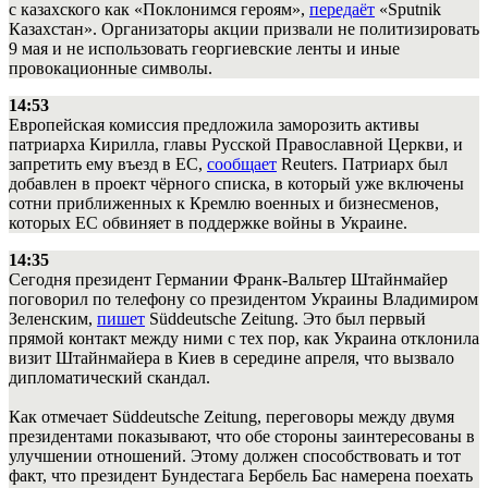
с казахского как «Поклонимся героям»,
передаёт
«Sputnik
Казахстан». Организаторы акции призвали не политизировать
9 мая и не использовать георгиевские ленты и иные
провокационные символы.
14:53
Европейская комиссия предложила заморозить активы
патриарха Кирилла, главы Русской Православной Церкви, и
запретить ему въезд в ЕС,
сообщает
Reuters. Патриарх был
добавлен в проект чёрного списка, в который уже включены
сотни приближенных к Кремлю военных и бизнесменов,
которых ЕС обвиняет в поддержке войны в Украине.
14:35
Сегодня президент Германии Франк-Вальтер Штайнмайер
поговорил по телефону со президентом Украины Владимиром
Зеленским,
пишет
Süddeutsche Zeitung. Это был первый
прямой контакт между ними с тех пор, как Украина отклонила
визит Штайнмайера в Киев в середине апреля, что вызвало
дипломатический скандал.
Как отмечает Süddeutsche Zeitung, переговоры между двумя
президентами показывают, что обе стороны заинтересованы в
улучшении отношений. Этому должен способствовать и тот
факт, что президент Бундестага Бербель Бас намерена поехать