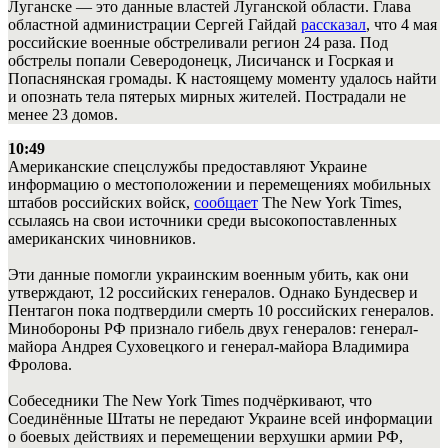
Луганске — это данные властей Луганской области. Глава
областной администрации Сергей Гайдай
рассказал
, что 4 мая
российские военные обстреливали регион 24 раза. Под
обстрелы попали Северодонецк, Лисичанск и Госркая и
Попаснянская громады. К настоящему моменту удалось найти
и опознать тела пятерых мирных жителей. Пострадали не
менее 23 домов.
10:49
Американские спецслужбы предоставляют Украине
информацию о местоположении и перемещениях мобильных
штабов российских войск,
сообщает
The New York Times,
ссылаясь на свои источники среди высокопоставленных
американских чиновников.
Эти данные помогли украинским военным убить, как они
утверждают, 12 российских генералов. Однако Бундесвер и
Пентагон пока подтвердили смерть 10 российских генералов.
Минобороны РФ признало гибель двух генералов: генерал-
майора Андрея Суховецкого и генерал-майора Владимира
Фролова.
Собеседники The New York Times подчёркивают, что
Соединённые Штаты не передают Украине всей информации
о боевых действиях и перемещении верхушки армии РФ,