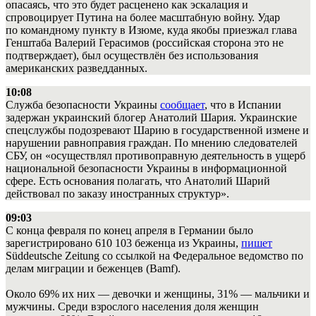
опасаясь, что это будет расценено как эскалация и
спровоцирует Путина на более масштабную войну. Удар
по командному пункту в Изюме, куда якобы приезжал глава
Генштаба Валерий Герасимов (российская сторона это не
подтверждает), был осуществлён без использования
американских разведданных.
10:08
Служба безопасности Украины
сообщает
, что в Испании
задержан украинский блогер Анатолий Шария. Украинские
спецслужбы подозревают Шарию в государственной измене и
нарушении равноправия граждан. По мнению следователей
СБУ, он «осуществлял противоправную деятельность в ущерб
национальной безопасности Украины в информационной
сфере. Есть основания полагать, что Анатолий Шарий
действовал по заказу иностранных структур».
09:03
С конца февраля по конец апреля в Германии было
зарегистрировано 610 103 беженца из Украины,
пишет
Süddeutsche Zeitung со ссылкой на Федеральное ведомство по
делам миграции и беженцев (Bamf).
Около 69% их них — девочки и женщины, 31% — мальчики и
мужчины. Среди взрослого населения доля женщин