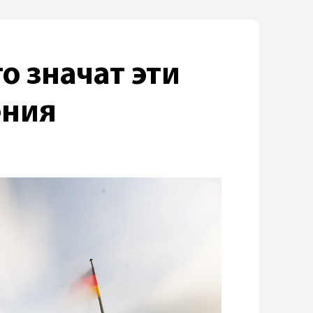
то значат эти
ения