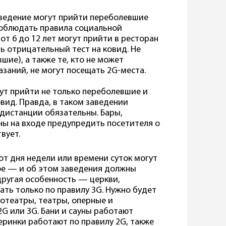
аведение могут прийти переболевшие
соблюдать правила социальной
от 6 до 12 лет могут прийти в ресторан
ь отрицательный тест на ковид. Не
ие), а также те, кто не может
азаний, не могут посещать 2G-места.
гут прийти не только переболевшие и
овид. Правда, в таком заведении
дистанции обязательны. Бары,
ны на входе предупредить посетителя о
вует.
от дня недели или времени суток могут
ое — и об этом заведения должны
 другая особенность — церкви,
ать только по правилу 3G. Нужно будет
отеатры, театры, оперные и
G или 3G. Бани и сауны работают
черинки работают по правилу 2G, также