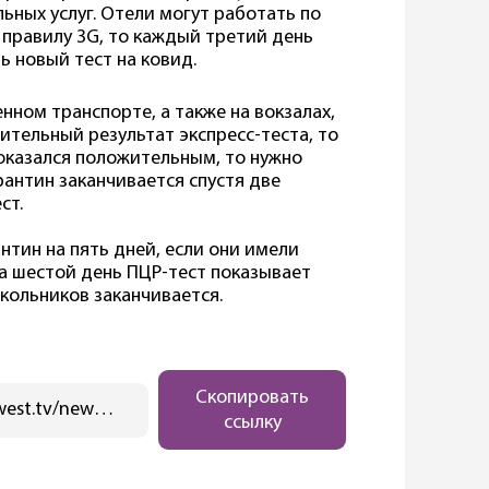
ьных услуг. Отели могут работать по
 правилу 3G, то каждый третий день
 новый тест на ковид.
нном транспорте, а также на вокзалах,
ительный результат экспресс-теста, то
 оказался положительным, то нужно
рантин заканчивается спустя две
ст.
тин на пять дней, если они имели
а шестой день ПЦР-тест показывает
кольников заканчивается.
Скопировать
https://ostwest.tv/news/3g-2g-i-1g-chto-znachat-eti-kovid-ogranicheniya/
ссылку