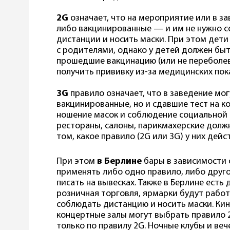
2G
означает, что на мероприятие или в з
либо вакцинированные — и им не нужно 
дистанции и носить маски. При этом дети 
с родителями, однако у детей должен быт
прошедшие вакцинацию (или не переболевш
получить прививку из-за медицинских пок
3G
правило означает, что в заведение мо
вакцинированные, но и сдавшие тест на к
ношение масок и соблюдение социальной 
рестораны, салоны, парикмахерские долж
том, какое правило (2G или 3G) у них дейст
При этом
в Берлине
бары в зависимости 
применять либо одно правило, либо друг
писать на вывесках. Также в Берлине есть
розничная торговля, ярмарки будут работ
соблюдать дистанцию и носить маски. Кин
концертные залы могут выбрать правило 2
только по правилу 2G. Ночные клубы и ве