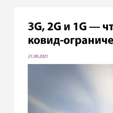
3G, 2G и 1G — ч
ковид-огранич
21.09.2021