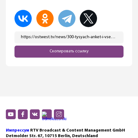
https://ostwest.tv/news/300-tysyach-anket-i-vsego-530-dobrovolcev-bundesver-otchitalsya-o-novoj-sisteme-voinskoj-sluzhby/
Скопировать ссылку
Импрессум
RTV Broadcast & Content Management GmbH
Detmolder Str. 67, 10715 Berlin, Deutschland