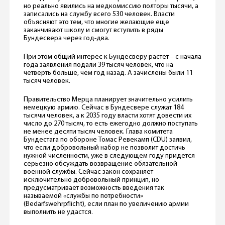
но реально явились на медкомиссию полторы тысячи, а
записались на службу всего 530 человек. Власти
объясняют это тем, что многие желающие еще
заканчивают школу и смогут вступить в ряды
Бундесвера через год-два.
При этом общий интерес к Бундесверу растет – с начала
года заявления подали 39 тысяч человек, что на
четверть больше, чем год назад. А зачислены были 11
тысяч человек.
Правительство Мерца планирует значительно усилить
немецкую армию. Сейчас в Бундесвере служат 184
тысячи человек, а к 2035 году власти хотят довести их
число до 270 тысяч, то есть ежегодно должно поступать
не менее десяти тысяч человек. Глава комитета
Бундестага по обороне Томас Ревекамп (CDU) заявил,
что если добровольный набор не позволит достичь
нужной численности, уже в следующем году придется
серьезно обсуждать возвращение обязательной
военной службы. Сейчас закон сохраняет
исключительно добровольный принцип, но
предусматривает возможность введения так
называемой «службы по потребности»
(Bedarfswehrpflicht), если план по увеличению армии
выполнить не удастся.