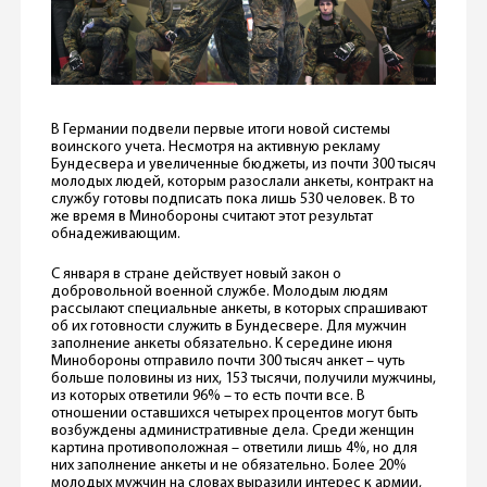
В Германии подвели первые итоги новой системы
воинского учета. Несмотря на активную рекламу
Бундесвера и увеличенные бюджеты, из почти 300 тысяч
молодых людей, которым разослали анкеты, контракт на
службу готовы подписать пока лишь 530 человек. В то
же время в Минобороны считают этот результат
обнадеживающим.
С января в стране действует новый закон о
добровольной военной службе. Молодым людям
рассылают специальные анкеты, в которых спрашивают
об их готовности служить в Бундесвере. Для мужчин
заполнение анкеты обязательно. К середине июня
Минобороны отправило почти 300 тысяч анкет – чуть
больше половины из них, 153 тысячи, получили мужчины,
из которых ответили 96% – то есть почти все. В
отношении оставшихся четырех процентов могут быть
возбуждены административные дела. Среди женщин
картина противоположная – ответили лишь 4%, но для
них заполнение анкеты и не обязательно. Более 20%
молодых мужчин на словах выразили интерес к армии,