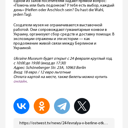
одном из залов посетителям задают прямой вопрос:
«Помочь или быть подонком? У тебя есть выбор, каждый
день» (Helfen oder Arschloch sein? Du hast die Wahl,
jeden Tag).
Создатели музея не ограничиваются выставочной
работой. Они сопровождают гуманитарные конвои в
Украину, организуют сбор средств и доставку помощи. В
экспозиции отражены и эти истории — как
продолжение живой связи между Берлином и
Украиной.
Ukraine Museum будет открыт с 24 февраля круглый год,
с 10:00 до 19:00 (вход до 17:30)
Адрес: Schöneberger Str. 23A, 10963 Berlin
Вход: 18 евро / 12 евро льготные
Оплата картой на месте, также билеты можно купить
онлайн
.
https://ostwest.tv/news/24-fevralya-v-berline-otkryvaetsya-muzej-ukrainy/