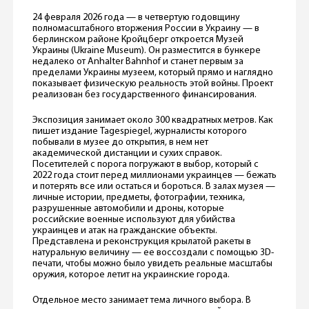
24 февраля 2026 года — в четвертую годовщину
полномасштабного вторжения России в Украину — в
берлинском районе Кройцберг откроется Музей
Украины (Ukraine Museum). Он разместится в бункере
недалеко от Anhalter Bahnhof и станет первым за
пределами Украины музеем, который прямо и наглядно
показывает физическую реальность этой войны. Проект
реализован без государственного финансирования.
Экспозиция занимает около 300 квадратных метров. Как
пишет издание Tagespiegel, журналисты которого
побывали в музее до открытия, в нем нет
академической дистанции и сухих справок.
Посетителей с порога погружают в выбор, который с
2022 года стоит перед миллионами украинцев — бежать
и потерять все или остаться и бороться. В залах музея —
личные истории, предметы, фотографии, техника,
разрушенные автомобили и дроны, которые
российские военные используют для убийства
украинцев и атак на гражданские объекты.
Представлена и реконструкция крылатой ракеты в
натуральную величину — ее воссоздали с помощью 3D-
печати, чтобы можно было увидеть реальные масштабы
оружия, которое летит на украинские города.
Отдельное место занимает тема личного выбора. В