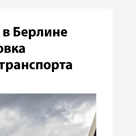
 в Берлине
овка
 транспорта