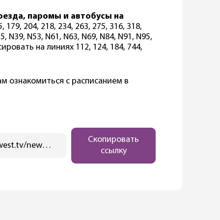
оезда, паромы и автобусы на
, 179, 204, 218, 234, 263, 275, 316, 318,
35, N39, N53, N61, N63, N69, N84, N91, N95,
ровать на линиях 112, 124, 184, 744,
ам ознакомиться с расписанием в
Скопировать
https://ostwest.tv/news/20-i-21-fevralya-v-berline-projdet-zabastovka-obshhestvennogo-transporta/
ссылку