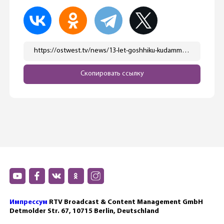
https://ostwest.tv/news/13-let-goshhiku-kudamma-sud-oglasil-prigovor/
Скопировать ссылку
Импрессум
RTV Broadcast & Content Management GmbH
Detmolder Str. 67, 10715 Berlin, Deutschland