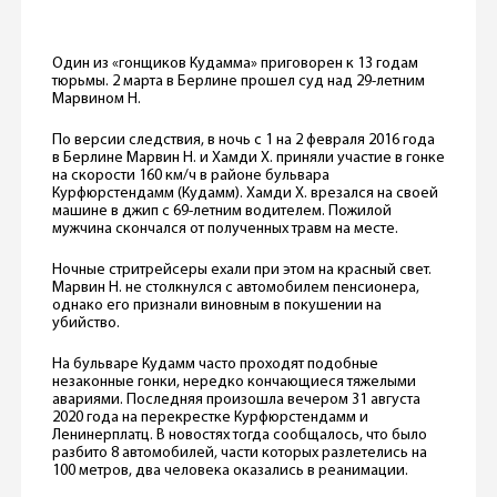
Один из «гонщиков Кудамма» приговорен к 13 годам
тюрьмы. 2 марта в Берлине прошел суд над 29-летним
Марвином Н.
По версии следствия, в ночь с 1 на 2 февраля 2016 года
в Берлине Марвин Н. и Хамди Х. приняли участие в гонке
на скорости 160 км/ч в районе бульвара
Курфюрстендамм (Кудамм). Хамди Х. врезался на своей
машине в джип с 69-летним водителем. Пожилой
мужчина скончался от полученных травм на месте.
Ночные стритрейсеры ехали при этом на красный свет.
Марвин Н. не столкнулся с автомобилем пенсионера,
однако его признали виновным в покушении на
убийство.
На бульваре Кудамм часто проходят подобные
незаконные гонки, нередко кончающиеся тяжелыми
авариями. Последняя произошла вечером 31 августа
2020 года на перекрестке Курфюрстендамм и
Ленинерплатц. В новостях тогда сообщалось, что было
разбито 8 автомобилей, части которых разлетелись на
100 метров, два человека оказались в реанимации.